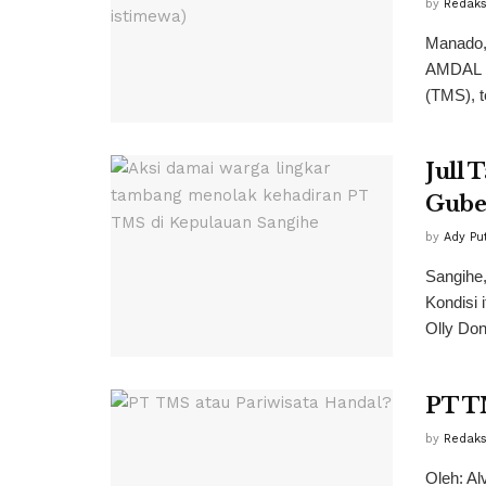
by
Redaks
Manado,
AMDAL p
(TMS), t
Jull 
Gube
by
Ady Pu
Sangihe,
Kondisi
Olly Do
PT T
by
Redaks
Oleh: A