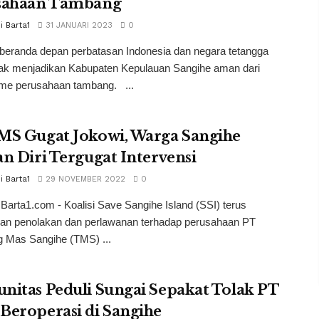
sahaan Tambang
i Barta1
31 JANUARI 2023
0
beranda depan perbatasan Indonesia dan negara tetangga
 tak menjadikan Kabupaten Kepulauan Sangihe aman dari
sme perusahaan tambang. ...
MS Gugat Jokowi, Warga Sangihe
n Diri Tergugat Intervensi
i Barta1
29 NOVEMBER 2022
0
 Barta1.com - Koalisi Save Sangihe Island (SSI) terus
an penolakan dan perlawanan terhadap perusahaan PT
 Mas Sangihe (TMS) ...
itas Peduli Sungai Sepakat Tolak PT
Beroperasi di Sangihe