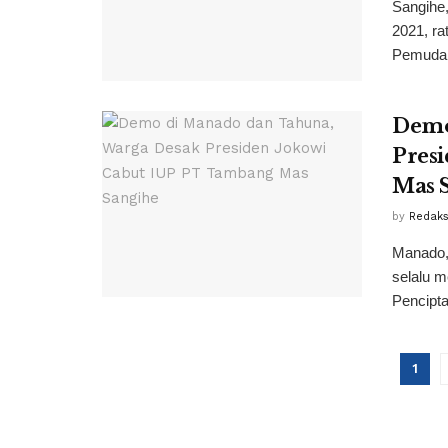
Sangihe
2021, r
Pemuda,
Demo
Pres
Mas 
by
Redaks
Manado,
selalu 
Pencipta
1