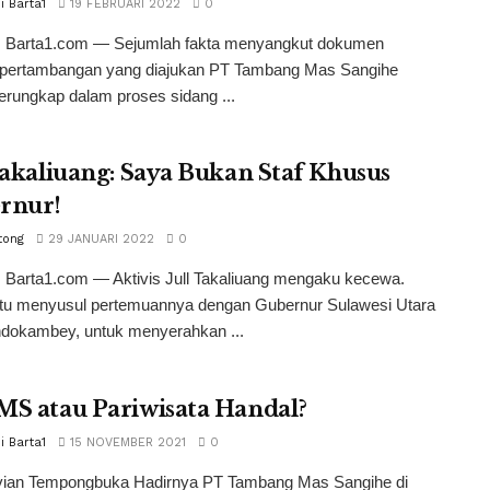
i Barta1
19 FEBRUARI 2022
0
 Barta1.com — Sejumlah fakta menyangkut dokumen
ertambangan yang diajukan PT Tambang Mas Sangihe
erungkap dalam proses sidang ...
Takaliuang: Saya Bukan Staf Khusus
rnur!
tong
29 JANUARI 2022
0
 Barta1.com — Aktivis Jull Takaliuang mengaku kecewa.
 itu menyusul pertemuannya dengan Gubernur Sulawesi Utara
ndokambey, untuk menyerahkan ...
MS atau Pariwisata Handal?
i Barta1
15 NOVEMBER 2021
0
lvian Tempongbuka Hadirnya PT Tambang Mas Sangihe di