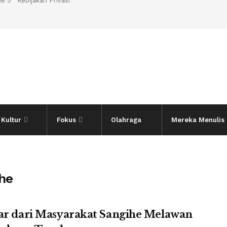
e 5
Kebijakan Privasi
l
Kultur
Fokus
Olahraga
Mereka Menulis
he
ar dari Masyarakat Sangihe Melawan