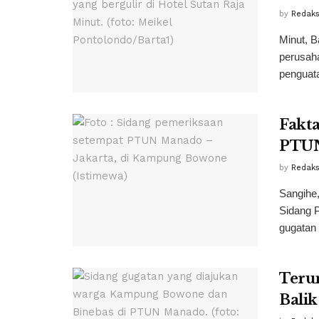
by
Redaks
Minut, 
perusah
penguata
Fakt
PTUN
by
Redaks
Sangihe
Sidang 
gugatan 
Terun
Bali