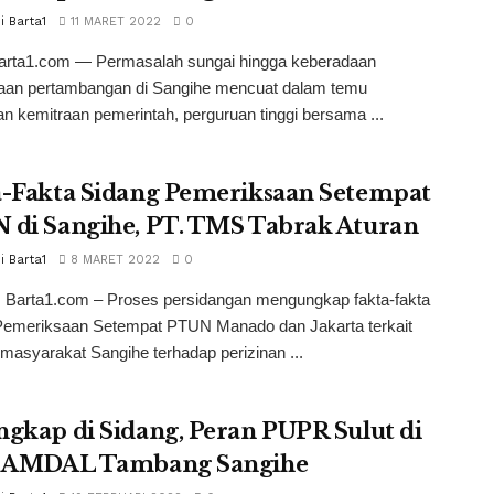
i Barta1
11 MARET 2022
0
Barta1.com — Permasalah sungai hingga keberadaan
aan pertambangan di Sangihe mencuat dalam temu
n kemitraan pemerintah, perguruan tinggi bersama ...
a-Fakta Sidang Pemeriksaan Setempat
 di Sangihe, PT. TMS Tabrak Aturan
i Barta1
8 MARET 2022
0
, Barta1.com – Proses persidangan mengungkap fakta-fakta
Pemeriksaan Setempat PTUN Manado dan Jakarta terkait
masyarakat Sangihe terhadap perizinan ...
gkap di Sidang, Peran PUPR Sulut di
k AMDAL Tambang Sangihe