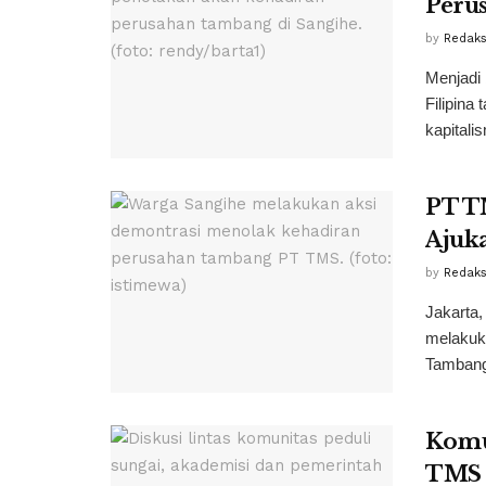
Peru
by
Redaks
Menjadi 
Filipina
kapitali
PT T
Ajuka
by
Redaks
Jakarta,
melakuk
Tambang
Komun
TMS 