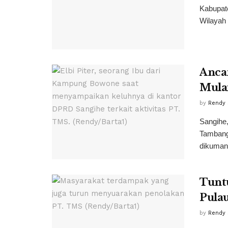
Kabupat
Wilayah 
Anca
Mula
by
Rendy 
Sangihe
Tambang
dikuman
Tunt
Pula
by
Rendy 