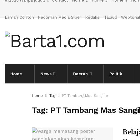
#12328 (tanpa judul)
Contact
Home 2
Home 3
Home 4
Hom
Laman Contoh
Pedoman Media Siber
Redaksi
Talaud
Webtoria
Home
News
Daerah
Politik
Home
Tag
PT Tambang Mas Sangihe
Tag:
PT Tambang Mas Sangi
Belaj