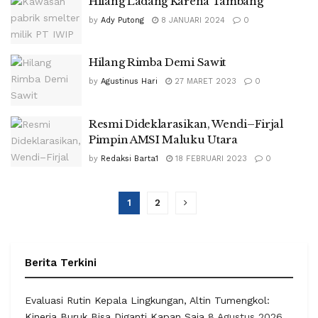
Hilang Ladang Karena Tambang
by
Ady Putong
8 JANUARI 2024
0
Hilang Rimba Demi Sawit
by
Agustinus Hari
27 MARET 2023
0
Resmi Dideklarasikan, Wendi–Firjal
Pimpin AMSI Maluku Utara
by
Redaksi Barta1
18 FEBRUARI 2023
0
1
2
Berita Terkini
Evaluasi Rutin Kepala Lingkungan, Altin Tumengkol:
Kinerja Buruk Bisa Diganti Kapan Saja
8 Agustus 2026