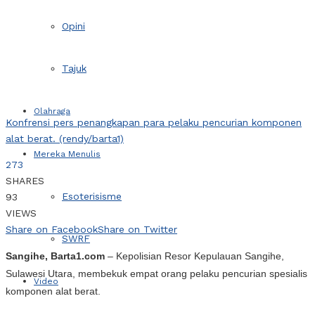
Opini
Tajuk
Olahraga
Konfrensi pers penangkapan para pelaku pencurian komponen
alat berat. (rendy/barta1)
Mereka Menulis
273
SHARES
Esoterisisme
93
VIEWS
Share on Facebook
Share on Twitter
SWRF
Sangihe, Barta1.com
– Kepolisian Resor Kepulauan Sangihe,
Sulawesi Utara, membekuk empat orang pelaku pencurian spesialis
Video
komponen alat berat.