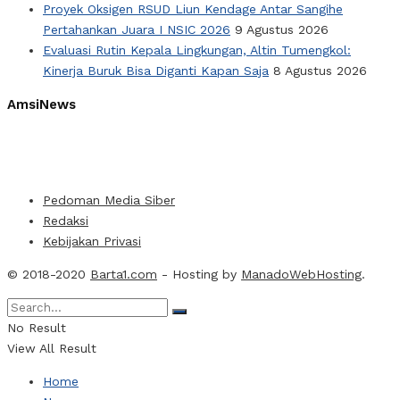
Proyek Oksigen RSUD Liun Kendage Antar Sangihe
Pertahankan Juara I NSIC 2026
9 Agustus 2026
Evaluasi Rutin Kepala Lingkungan, Altin Tumengkol:
Kinerja Buruk Bisa Diganti Kapan Saja
8 Agustus 2026
AmsiNews
Pedoman Media Siber
Redaksi
Kebijakan Privasi
© 2018-2020
Barta1.com
- Hosting by
ManadoWebHosting
.
No Result
View All Result
Home