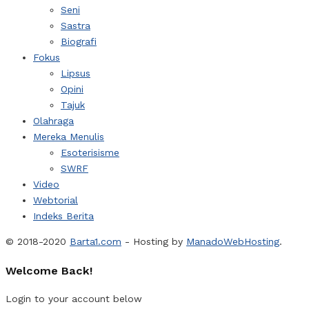
Seni
Sastra
Biografi
Fokus
Lipsus
Opini
Tajuk
Olahraga
Mereka Menulis
Esoterisisme
SWRF
Video
Webtorial
Indeks Berita
© 2018-2020
Barta1.com
- Hosting by
ManadoWebHosting
.
Welcome Back!
Login to your account below