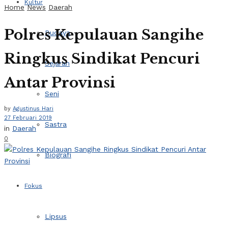
Kultur
Home
News
Daerah
Polres Kepulauan Sangihe
Budaya
Ringkus Sindikat Pencuri
Sejarah
Antar Provinsi
Seni
by
Agustinus Hari
27 Februari 2019
Sastra
in
Daerah
0
Biografi
Fokus
Lipsus