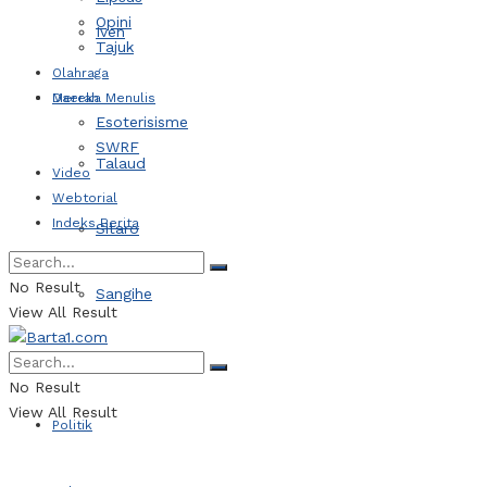
Opini
Iven
Tajuk
Olahraga
Daerah
Mereka Menulis
Esoterisisme
SWRF
Talaud
Video
Webtorial
Indeks Berita
Sitaro
No Result
Sangihe
View All Result
Kotamobagu
No Result
View All Result
Politik