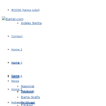
#12328 (tanpa judul)
Indeks Berita
Contact
Home 2
Home
Home 3
Home
Home 4
News
News
Nasional
Home 5
Nasional
Edukasi
Barta Grafis
Prodcast
Kebijakan Privasi
Edukasi