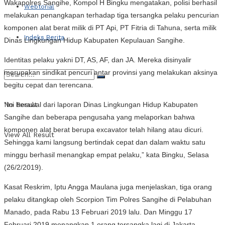
Wakapolres Sangihe, Kompol H Bingku mengatakan, polisi berhasil
Webtorial
melakukan penangkapan terhadap tiga tersangka pelaku pencurian
komponen alat berat milik di PT Api, PT Fitria di Tahuna, serta milik
Indeks Berita
Dinas Lingkungan Hidup Kabupaten Kepulauan Sangihe.
Identitas pelaku yakni DT, AS, AF, dan JA. Mereka disinyalir
merupakan sindikat pencuri antar provinsi yang melakukan aksinya
begitu cepat dan terencana.
“Ini berawal dari laporan Dinas Lingkungan Hidup Kabupaten
No Result
Sangihe dan beberapa pengusaha yang melaporkan bahwa
komponen alat berat berupa excavator telah hilang atau dicuri.
View All Result
Sehingga kami langsung bertindak cepat dan dalam waktu satu
minggu berhasil menangkap empat pelaku,” kata Bingku, Selasa
(26/2/2019).
Kasat Reskrim, Iptu Angga Maulana juga menjelaskan, tiga orang
pelaku ditangkap oleh Scorpion Tim Polres Sangihe di Pelabuhan
Manado, pada Rabu 13 Februari 2019 lalu. Dan Minggu 17
Februari 2019 menangkap 1 orang tersangka lagi di Jakarta.