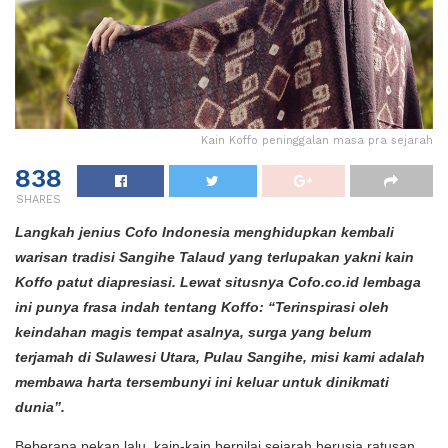
Kain Koffo peninggalan masa pra sejarah
838
SHARES
Langkah jenius Cofo Indonesia menghidupkan kembali
warisan tradisi Sangihe Talaud yang terlupakan yakni kain
Koffo patut diapresiasi. Lewat situsnya Cofo.co.id lembaga
ini punya frasa indah tentang Koffo: “Terinspirasi oleh
keindahan magis tempat asalnya, surga yang belum
terjamah di Sulawesi Utara, Pulau Sangihe, misi kami adalah
membawa harta tersembunyi ini keluar untuk dinikmati
dunia”.
Beberapa pekan lalu, kain-kain bernilai sejarah berusia ratusan