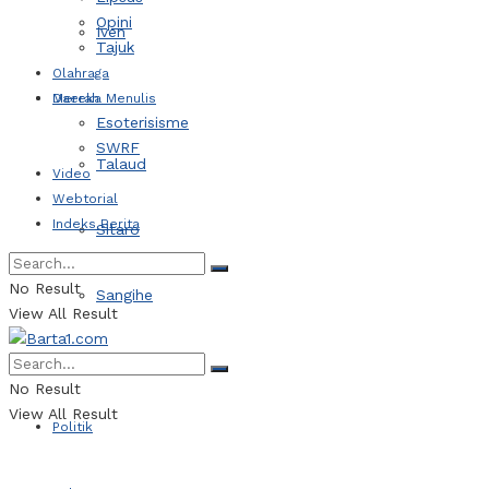
Opini
Iven
Tajuk
Olahraga
Daerah
Mereka Menulis
Esoterisisme
SWRF
Talaud
Video
Webtorial
Indeks Berita
Sitaro
No Result
Sangihe
View All Result
Kotamobagu
No Result
View All Result
Politik