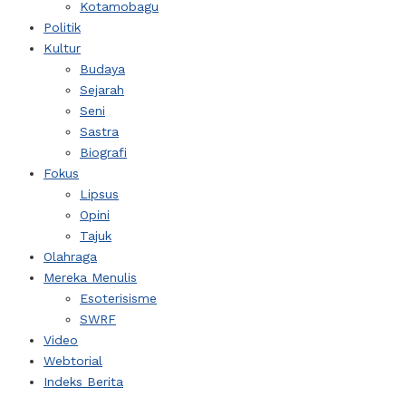
Kotamobagu
Politik
Kultur
Budaya
Sejarah
Seni
Sastra
Biografi
Fokus
Lipsus
Opini
Tajuk
Olahraga
Mereka Menulis
Esoterisisme
SWRF
Video
Webtorial
Indeks Berita