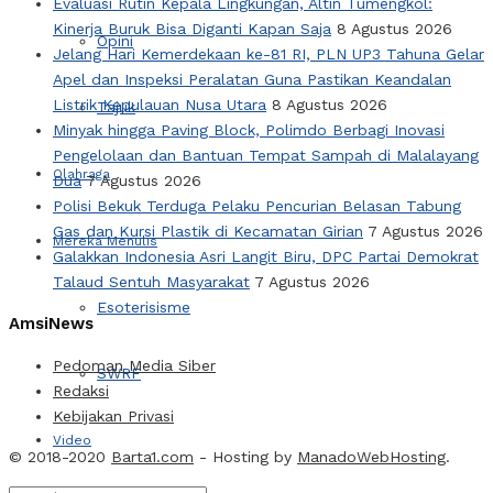
Evaluasi Rutin Kepala Lingkungan, Altin Tumengkol:
Kinerja Buruk Bisa Diganti Kapan Saja
8 Agustus 2026
Opini
Jelang Hari Kemerdekaan ke-81 RI, PLN UP3 Tahuna Gelar
Apel dan Inspeksi Peralatan Guna Pastikan Keandalan
Listrik Kepulauan Nusa Utara
8 Agustus 2026
Tajuk
Minyak hingga Paving Block, Polimdo Berbagi Inovasi
Pengelolaan dan Bantuan Tempat Sampah di Malalayang
Olahraga
Dua
7 Agustus 2026
Polisi Bekuk Terduga Pelaku Pencurian Belasan Tabung
Gas dan Kursi Plastik di Kecamatan Girian
7 Agustus 2026
Mereka Menulis
Galakkan Indonesia Asri Langit Biru, DPC Partai Demokrat
Talaud Sentuh Masyarakat
7 Agustus 2026
Esoterisisme
AmsiNews
Pedoman Media Siber
SWRF
Redaksi
Kebijakan Privasi
Video
© 2018-2020
Barta1.com
- Hosting by
ManadoWebHosting
.