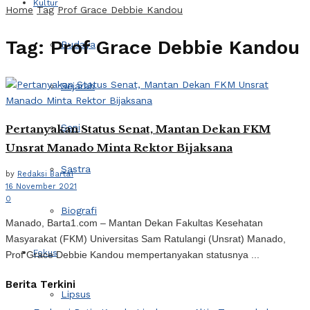
Kultur
Home
Tag
Prof Grace Debbie Kandou
Tag:
Prof Grace Debbie Kandou
Budaya
Sejarah
Seni
Pertanyakan Status Senat, Mantan Dekan FKM
Unsrat Manado Minta Rektor Bijaksana
Sastra
by
Redaksi Barta1
16 November 2021
0
Biografi
Manado, Barta1.com – Mantan Dekan Fakultas Kesehatan
Masyarakat (FKM) Universitas Sam Ratulangi (Unsrat) Manado,
Fokus
Prof Grace Debbie Kandou mempertanyakan statusnya ...
Berita Terkini
Lipsus