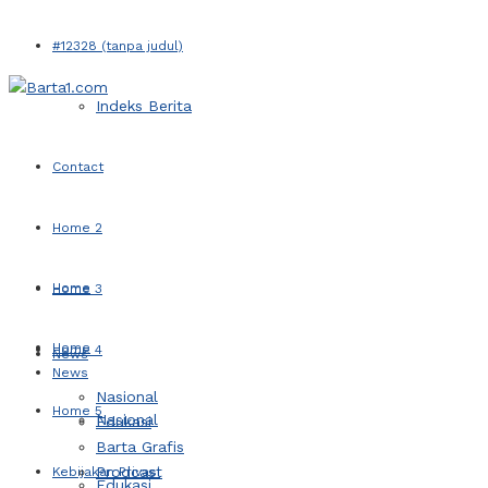
#12328 (tanpa judul)
Indeks Berita
Contact
Home 2
Home
Home 3
Home
Home 4
News
News
Nasional
Home 5
Nasional
Edukasi
Barta Grafis
Prodcast
Kebijakan Privasi
Edukasi