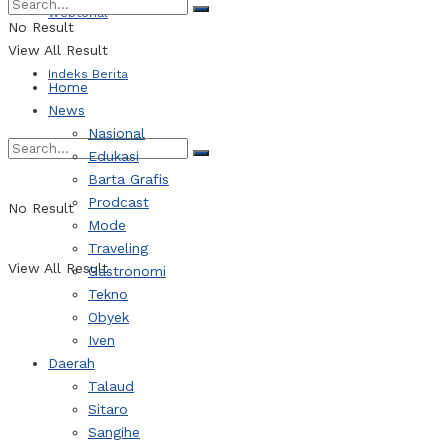
Webtorial
No Result
View All Result
Indeks Berita
Home
News
Nasional
Edukasi
Barta Grafis
Prodcast
No Result
Mode
Traveling
View All Result
Gastronomi
Tekno
Obyek
Iven
Daerah
Talaud
Sitaro
Sangihe