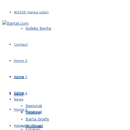
#12328 (tanpa judul)
Indeks Berita
Contact
Home 2
Home
Home 3
Home
Home 4
News
News
Nasional
Home 5
Nasional
Edukasi
Barta Grafis
Prodcast
Kebijakan Privasi
Edukasi