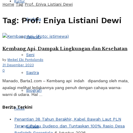
Kultur
Home
Tag
Prof. Eniya Listiani Dewi
Tag:
Prof. Eniya Listiani Dewi
Budaya
Sejarah
Kembang Api, Dampak Lingkungan dan Kesehatan
Seni
by
Meikel Eki Pontolondo
31 Desember 2023
0
Sastra
Manado, Barta1.com – Kembang api indah dipandang oleh mata,
apalagi melihat ledakannya yang penuh dengan cahaya warna-
Biografi
warni di udara. Hal ...
Berita Terkini
Fokus
Penantian 38 Tahun Berakhir, Kabel Bawah Laut PLN
Terangi Pulau Dudepo dan Tuntaskan 100% Rasio Desa
Lipsus
Berlistrik Gorontalo
6 Agustus 2026