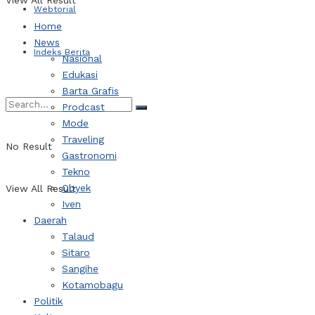
View All Result
Webtorial
Home
News
Indeks Berita
Nasional
Edukasi
Barta Grafis
Prodcast
Mode
Traveling
No Result
Gastronomi
Tekno
Obyek
View All Result
Iven
Daerah
Talaud
Sitaro
Sangihe
Kotamobagu
Politik