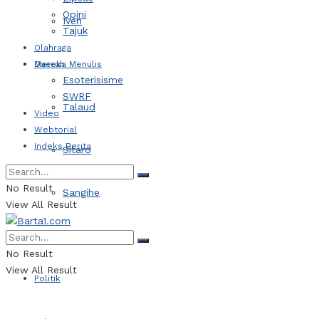
Opini
Iven
Tajuk
Olahraga
Daerah
Mereka Menulis
Esoterisisme
SWRF
Talaud
Video
Webtorial
Indeks Berita
Sitaro
No Result
Sangihe
View All Result
Kotamobagu
No Result
View All Result
Politik