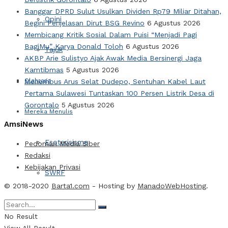
Banggar DPRD Sulut Usulkan Dividen Rp79 Miliar Ditahan,
Opini
Begini Penjelasan Dirut BSG Revino
6 Agustus 2026
Membicang Kritik Sosial Dalam Puisi “Menjadi Pagi
BagiMu” Karya Donald Toloh
6 Agustus 2026
Tajuk
AKBP Arie Sulistyo Ajak Awak Media Bersinergi Jaga
Kamtibmas
5 Agustus 2026
Olahraga
Menembus Arus Selat Dudepo, Sentuhan Kabel Laut
Pertama Sulawesi Tuntaskan 100 Persen Listrik Desa di
Gorontalo
5 Agustus 2026
Mereka Menulis
AmsiNews
Esoterisisme
Pedoman Media Siber
Redaksi
Kebijakan Privasi
SWRF
© 2018-2020
Barta1.com
- Hosting by
ManadoWebHosting
.
Video
No Result