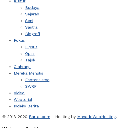
Kultur
Budaya
Sejarah
Seni
Sastra
Biografi
Fokus
Lipsus
Opini
Tajuk
Olahraga
Mereka Menulis
Esoterisisme
SWRF
Video
Webtorial
Indeks Berita
© 2018-2020
Barta1.com
- Hosting by
ManadoWebHosting
.