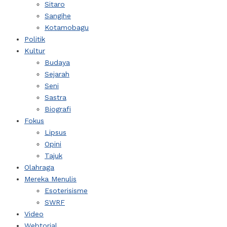
Sitaro
Sangihe
Kotamobagu
Politik
Kultur
Budaya
Sejarah
Seni
Sastra
Biografi
Fokus
Lipsus
Opini
Tajuk
Olahraga
Mereka Menulis
Esoterisisme
SWRF
Video
Webtorial