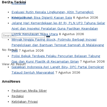
Berita Terkini
Webtorial
Evaluasi Rutin Kepala Lingkungan, Altin Tumengkol:
Kinerja Buruk Bisa Diganti Kapan Saja
8 Agustus 2026
Indeks Berita
Jelang Hari Kemerdekaan ke-81 RI, PLN UP3 Tahuna Gelar
Apel dan Inspeksi Peralatan Guna Pastikan Keandalan
Listrik Kepulauan Nusa Utara
8 Agustus 2026
Minyak hingga Paving Block, Polimdo Berbagi Inovasi
Pengelolaan dan Bantuan Tempat Sampah di Malalayang
No Result
Dua
7 Agustus 2026
Polisi Bekuk Terduga Pelaku Pencurian Belasan Tabung
Gas dan Kursi Plastik di Kecamatan Girian
7 Agustus 2026
View All Result
Galakkan Indonesia Asri Langit Biru, DPC Partai Demokrat
Talaud Sentuh Masyarakat
7 Agustus 2026
AmsiNews
Pedoman Media Siber
Redaksi
Kebijakan Privasi