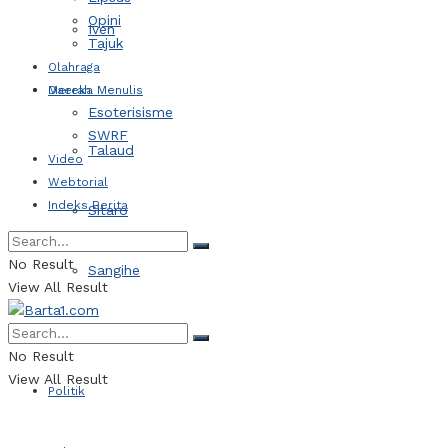
Opini
Iven
Tajuk
Olahraga
Daerah
Mereka Menulis
Esoterisisme
SWRF
Talaud
Video
Webtorial
Indeks Berita
Sitaro
No Result
Sangihe
View All Result
Kotamobagu
No Result
View All Result
Politik