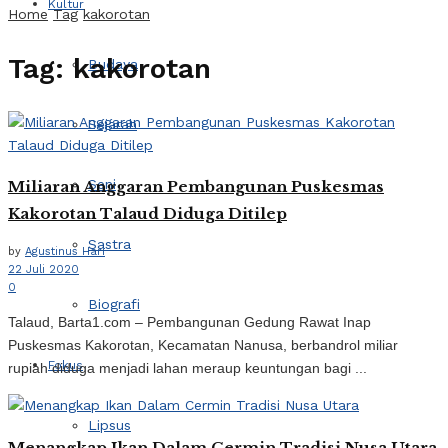
Kultur
Home
Tag
kakorotan
Tag:
kakorotan
Budaya
Sejarah
Seni
Miliaran Anggaran Pembangunan Puskesmas
Kakorotan Talaud Diduga Ditilep
Sastra
by
Agustinus Hari
22 Juli 2020
0
Biografi
Talaud, Barta1.com – Pembangunan Gedung Rawat Inap
Puskesmas Kakorotan, Kecamatan Nanusa, berbandrol miliar
Fokus
rupiah diduga menjadi lahan meraup keuntungan bagi ...
Lipsus
Menangkap Ikan Dalam Cermin Tradisi Nusa Utara