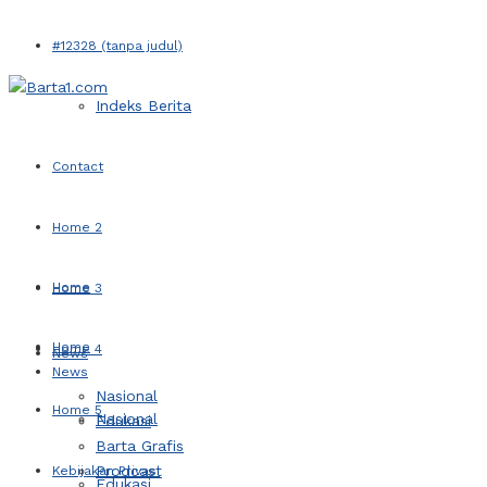
#12328 (tanpa judul)
Indeks Berita
Contact
Home 2
Home
Home 3
Home
Home 4
News
News
Nasional
Home 5
Nasional
Edukasi
Barta Grafis
Prodcast
Kebijakan Privasi
Edukasi