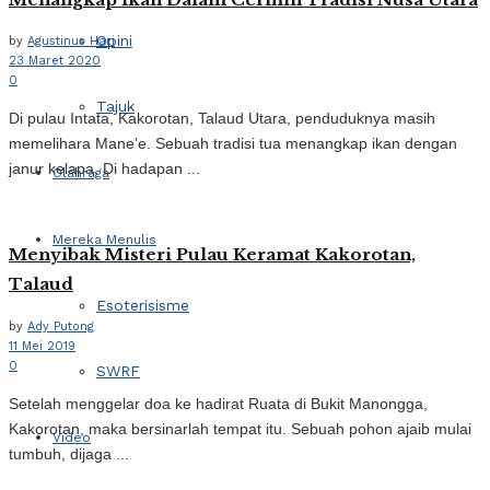
Opini
by
Agustinus Hari
23 Maret 2020
0
Tajuk
Di pulau Intata, Kakorotan, Talaud Utara, penduduknya masih
memelihara Mane’e. Sebuah tradisi tua menangkap ikan dengan
janur kelapa. Di hadapan ...
Olahraga
Mereka Menulis
Menyibak Misteri Pulau Keramat Kakorotan,
Talaud
Esoterisisme
by
Ady Putong
11 Mei 2019
0
SWRF
Setelah menggelar doa ke hadirat Ruata di Bukit Manongga,
Kakorotan, maka bersinarlah tempat itu. Sebuah pohon ajaib mulai
Video
tumbuh, dijaga ...