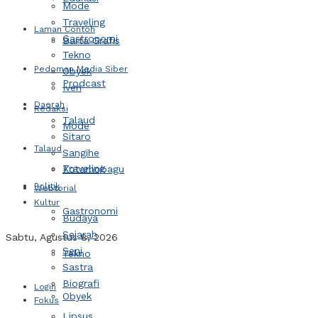
Mode
Traveling
Laman Contoh
Gastronomi
Barta Grafis
Tekno
Pedoman Media Siber
Obyek
Prodcast
Iven
Daerah
Redaksi
Talaud
Mode
Sitaro
Talaud
Sangihe
Traveling
Kotamobagu
Politik
Webtorial
Kultur
Gastronomi
Budaya
Sejarah
Sabtu, Agustus 8, 2026
Seni
Tekno
Sastra
Biografi
Login
Obyek
Fokus
Lipsus