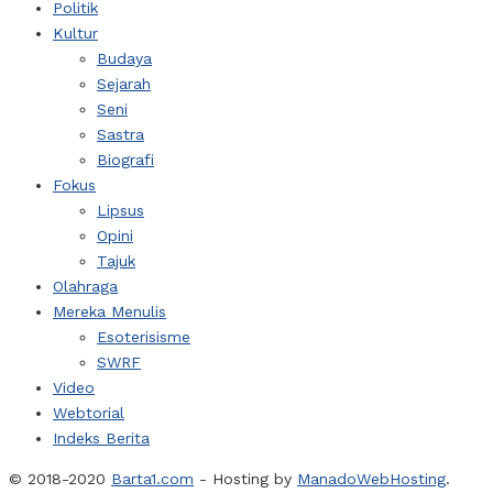
Politik
Kultur
Budaya
Sejarah
Seni
Sastra
Biografi
Fokus
Lipsus
Opini
Tajuk
Olahraga
Mereka Menulis
Esoterisisme
SWRF
Video
Webtorial
Indeks Berita
© 2018-2020
Barta1.com
- Hosting by
ManadoWebHosting
.