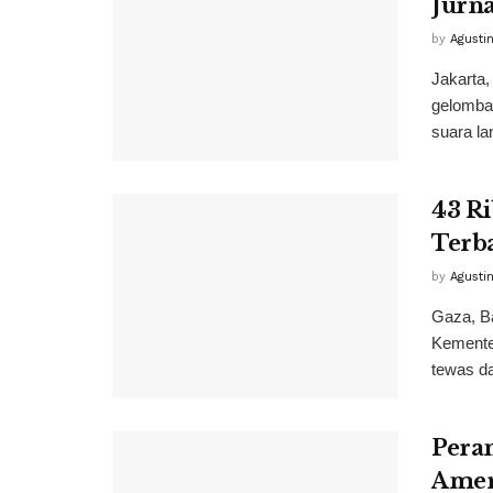
Jurna
by
Agusti
Jakarta
gelomban
suara la
43 Ri
Terb
by
Agusti
Gaza, B
Kemente
tewas da
Pera
Amer