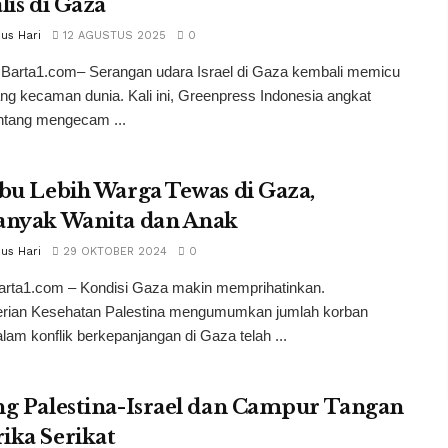
lis di Gaza
nus Hari
12 AGUSTUS 2025
0
, Barta1.com– Serangan udara Israel di Gaza kembali memicu
g kecaman dunia. Kali ini, Greenpress Indonesia angkat
ntang mengecam ...
bu Lebih Warga Tewas di Gaza,
anyak Wanita dan Anak
nus Hari
29 OKTOBER 2024
0
arta1.com – Kondisi Gaza makin memprihatinkan.
rian Kesehatan Palestina mengumumkan jumlah korban
lam konflik berkepanjangan di Gaza telah ...
ng Palestina-Israel dan Campur Tangan
ika Serikat