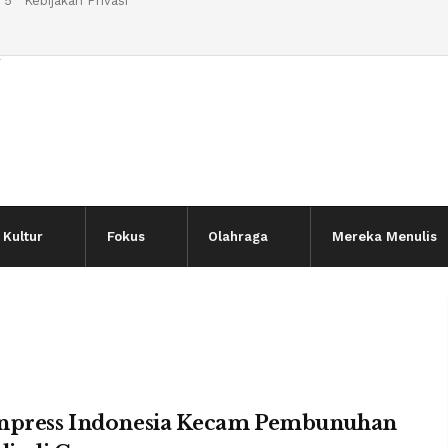
 5
Kebijakan Privasi
l
Kultur
Fokus
Olahraga
Mereka Menulis
npress Indonesia Kecam Pembunuhan