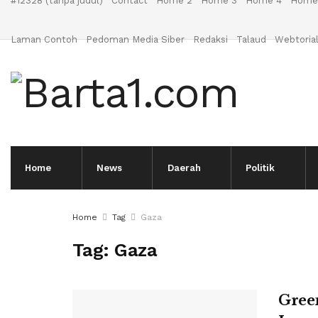
#12328 (tanpa judul)
Contact
Home 2
Home 3
Home 4
Home
Laman Contoh
Pedoman Media Siber
Redaksi
Talaud
Webtoria
Home
News
Daerah
Politik
Home
Tag
Gaza
Tag:
Gaza
Gree