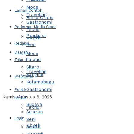
Mode
Laman Contoh
Traveling
Barta Grafis
Gastronomi
Pedoman Media Siber
Tekno
Prodcast
Obyek
Redaksi
Iven
Daerah
Mode
Talaud
Talaud
Sitaro
Traveling
Sangihe
Webtorial
Kotamobagu
Gastronomi
Politik
Kamis, Agustus 6, 2026
Kultur
Budaya
Tekno
Sejarah
Login
Seni
Obyek
Sastra