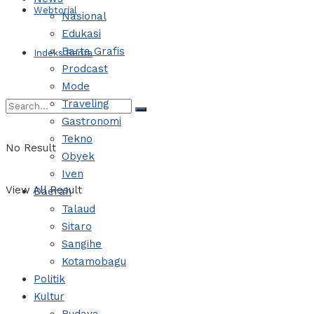
Webtorial
Nasional
Edukasi
Barta Grafis
Indeks Berita
Prodcast
Mode
Traveling
Gastronomi
Tekno
No Result
Obyek
Iven
View All Result
Daerah
Talaud
Sitaro
Sangihe
Kotamobagu
Politik
Kultur