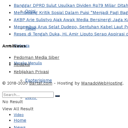
Banggar DPRD Sulut Usulkan Dividen Rp79 Miliar Ditah
Opini
Membicang Kritik Sosial Dalam Puisi “Menjadi Pagi Ba
AKBP Arie Sulistyo Ajak Awak Media Bersinergi Jaga 
Menembus Arus Selat Dudepo, Sentuhan Kabel Laut Pe
Tajuk
Reses di Tengah Duka, Hi. Amir Liputo Serap Aspira
AmsiNews
Olahraga
Pedoman Media Siber
Mereka Menulis
Redaksi
Kebijakan Privasi
Esoterisisme
© 2018-2020
Barta1.com
- Hosting by
ManadoWebHosting
.
SWRF
No Result
View All Result
Video
Home
News