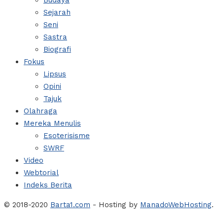
Budaya
Sejarah
Seni
Sastra
Biografi
Fokus
Lipsus
Opini
Tajuk
Olahraga
Mereka Menulis
Esoterisisme
SWRF
Video
Webtorial
Indeks Berita
© 2018-2020
Barta1.com
- Hosting by
ManadoWebHosting
.