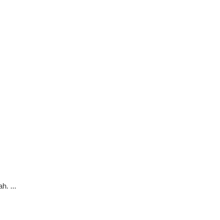
. ...