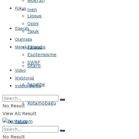
Biografi
Fokus
Iven
Lipsus
Opini
Daerah
Tajuk
Olahraga
Talaud
Mereka Menulis
Esoterisisme
SWRF
Sitaro
Video
Webtorial
Sangihe
Indeks Berita
Kotamobagu
No Result
View All Result
Politik
No Result