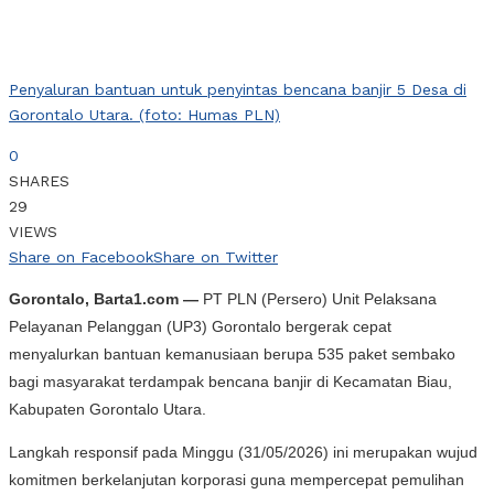
Penyaluran bantuan untuk penyintas bencana banjir 5 Desa di
Gorontalo Utara. (foto: Humas PLN)
0
SHARES
29
VIEWS
Share on Facebook
Share on Twitter
Gorontalo, Barta1.com —
PT PLN (Persero) Unit Pelaksana
Pelayanan Pelanggan (UP3) Gorontalo bergerak cepat
menyalurkan bantuan kemanusiaan berupa 535 paket sembako
bagi masyarakat terdampak bencana banjir di Kecamatan Biau,
Kabupaten Gorontalo Utara.
Langkah responsif pada Minggu (31/05/2026) ini merupakan wujud
komitmen berkelanjutan korporasi guna mempercepat pemulihan