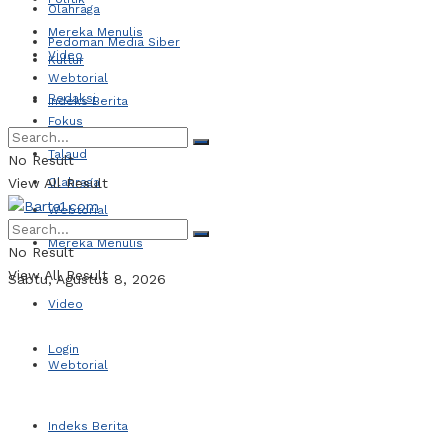
Olahraga
Mereka Menulis
Pedoman Media Siber
Video
Kultur
Webtorial
Redaksi
Indeks Berita
Fokus
Talaud
No Result
View All Result
Olahraga
Webtorial
Mereka Menulis
No Result
View All Result
Sabtu, Agustus 8, 2026
Video
Login
Webtorial
Indeks Berita