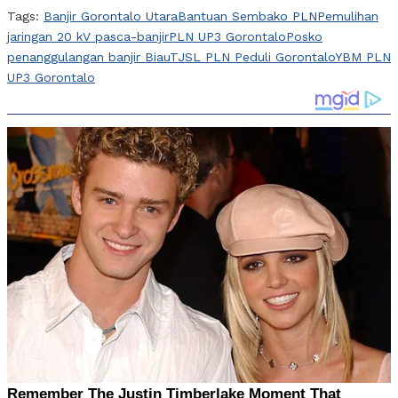
Tags:
Banjir Gorontalo Utara
Bantuan Sembako PLN
Pemulihan
jaringan 20 kV pasca-banjir
PLN UP3 Gorontalo
Posko
penanggulangan banjir Biau
TJSL PLN Peduli Gorontalo
YBM PLN
UP3 Gorontalo