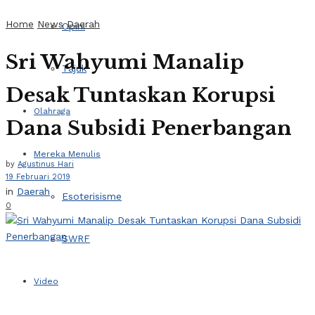
Home
News
Daerah
Opini
Sri Wahyumi Manalip
Tajuk
Desak Tuntaskan Korupsi
Olahraga
Dana Subsidi Penerbangan
Mereka Menulis
by
Agustinus Hari
19 Februari 2019
in
Daerah
Esoterisisme
0
SWRF
Video