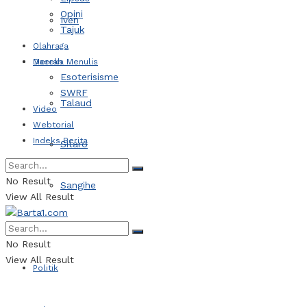
Opini
Iven
Tajuk
Olahraga
Daerah
Mereka Menulis
Esoterisisme
SWRF
Talaud
Video
Webtorial
Indeks Berita
Sitaro
No Result
Sangihe
View All Result
Kotamobagu
No Result
View All Result
Politik