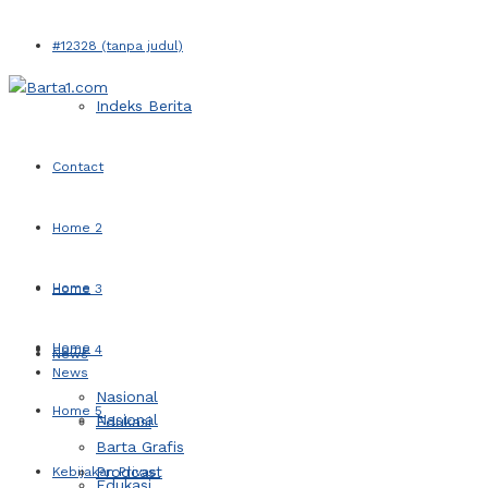
#12328 (tanpa judul)
Indeks Berita
Contact
Home 2
Home
Home 3
Home
Home 4
News
News
Nasional
Home 5
Nasional
Edukasi
Barta Grafis
Prodcast
Kebijakan Privasi
Edukasi