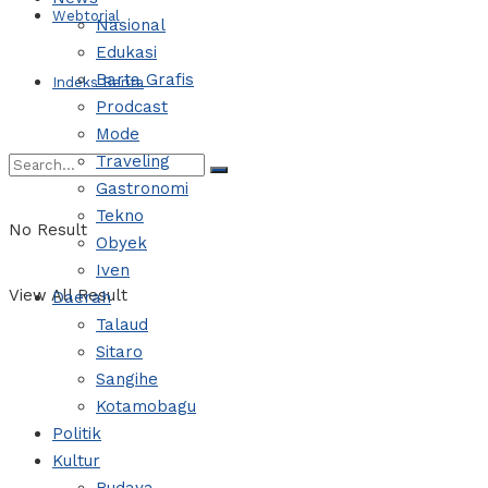
Webtorial
Nasional
Edukasi
Barta Grafis
Indeks Berita
Prodcast
Mode
Traveling
Gastronomi
Tekno
No Result
Obyek
Iven
View All Result
Daerah
Talaud
Sitaro
Sangihe
Kotamobagu
Politik
Kultur