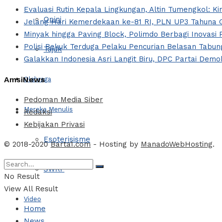
Evaluasi Rutin Kepala Lingkungan, Altin Tumengkol: Ki
Opini
Jelang Hari Kemerdekaan ke-81 RI, PLN UP3 Tahuna G
Minyak hingga Paving Block, Polimdo Berbagi Inovas
Polisi Bekuk Terduga Pelaku Pencurian Belasan Tabung
Tajuk
Galakkan Indonesia Asri Langit Biru, DPC Partai Dem
AmsiNews
Olahraga
Pedoman Media Siber
Mereka Menulis
Redaksi
Kebijakan Privasi
Esoterisisme
© 2018-2020
Barta1.com
- Hosting by
ManadoWebHosting
.
SWRF
No Result
View All Result
Video
Home
News