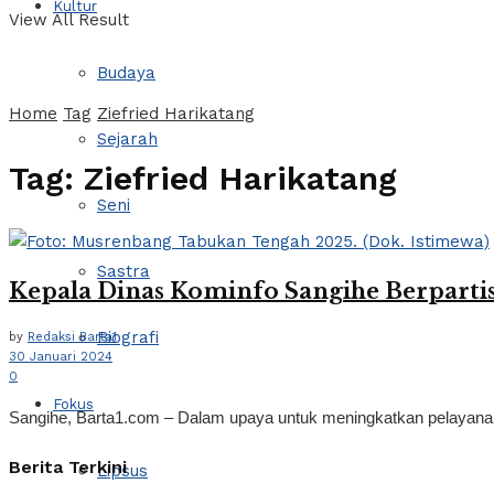
Kultur
View All Result
Budaya
Home
Tag
Ziefried Harikatang
Sejarah
Tag:
Ziefried Harikatang
Seni
Sastra
Kepala Dinas Kominfo Sangihe Berparti
Biografi
by
Redaksi Barta1
30 Januari 2024
0
Fokus
Sangihe, Barta1.com – Dalam upaya untuk meningkatkan pelayanan i
Berita Terkini
Lipsus