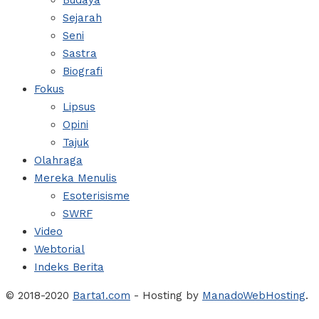
Budaya
Sejarah
Seni
Sastra
Biografi
Fokus
Lipsus
Opini
Tajuk
Olahraga
Mereka Menulis
Esoterisisme
SWRF
Video
Webtorial
Indeks Berita
© 2018-2020
Barta1.com
- Hosting by
ManadoWebHosting
.