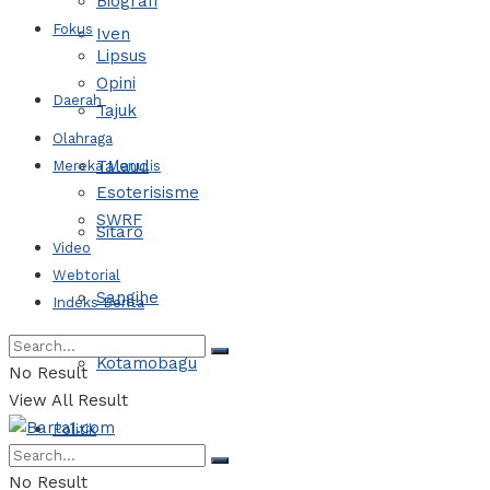
Biografi
Fokus
Iven
Lipsus
Opini
Daerah
Tajuk
Olahraga
Talaud
Mereka Menulis
Esoterisisme
SWRF
Sitaro
Video
Webtorial
Sangihe
Indeks Berita
Kotamobagu
No Result
View All Result
Politik
No Result