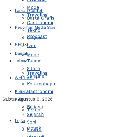
Mode
Laman Contoh
Traveling
Barta Grafis
Gastronomi
Pedoman Media Siber
Tekno
Prodcast
Obyek
Redaksi
Iven
Daerah
Mode
Talaud
Talaud
Sitaro
Traveling
Sangihe
Webtorial
Kotamobagu
Gastronomi
Politik
Sabtu, Agustus 8, 2026
Kultur
Budaya
Tekno
Sejarah
Login
Seni
Obyek
Sastra