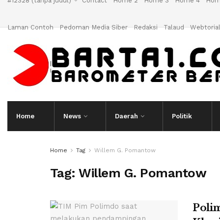
#12328 (tanpa judul)
Contact
Home 2
Home 3
Home 4
Hom
Laman Contoh
Pedoman Media Siber
Redaksi
Talaud
Webtoria
Home
News
Daerah
Politik
Home
Tag
Willem G. Pomantow
Tag:
Willem G. Pomantow
Poli