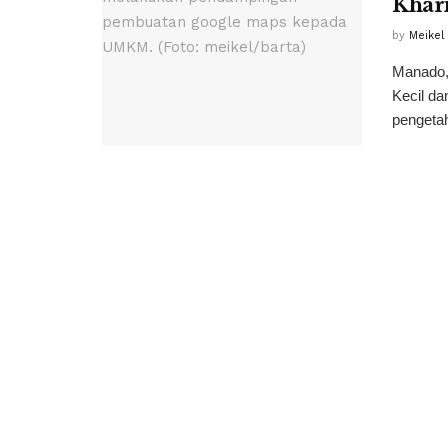
Khar
by
Meikel
Manado,
Kecil d
pengetah