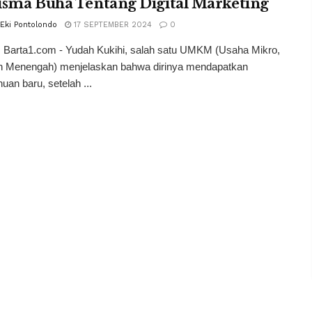
isma Buha Tentang Digital Marketing
 Eki Pontolondo
17 SEPTEMBER 2024
0
 Barta1.com - Yudah Kukihi, salah satu UMKM (Usaha Mikro,
an Menengah) menjelaskan bahwa dirinya mendapatkan
uan baru, setelah ...