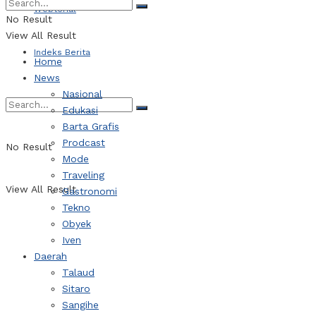
Webtorial
No Result
View All Result
Indeks Berita
Home
News
Nasional
Edukasi
Barta Grafis
Prodcast
No Result
Mode
Traveling
View All Result
Gastronomi
Tekno
Obyek
Iven
Daerah
Talaud
Sitaro
Sangihe