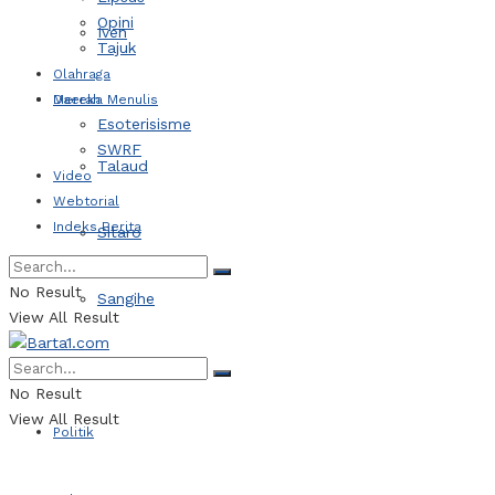
Opini
Iven
Tajuk
Olahraga
Daerah
Mereka Menulis
Esoterisisme
SWRF
Talaud
Video
Webtorial
Indeks Berita
Sitaro
No Result
Sangihe
View All Result
Kotamobagu
No Result
View All Result
Politik