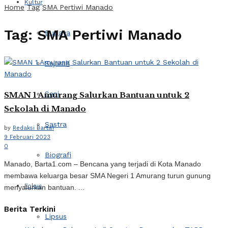
Kultur
Home
Tag
SMA Pertiwi Manado
Tag:
SMA Pertiwi Manado
Budaya
Sejarah
Seni
SMAN 1 Amurang Salurkan Bantuan untuk 2
Sekolah di Manado
Sastra
by
Redaksi Barta1
9 Februari 2023
0
Biografi
Manado, Barta1.com – Bencana yang terjadi di Kota Manado
membawa keluarga besar SMA Negeri 1 Amurang turun gunung
Fokus
menyalurkan bantuan. ...
Berita Terkini
Lipsus