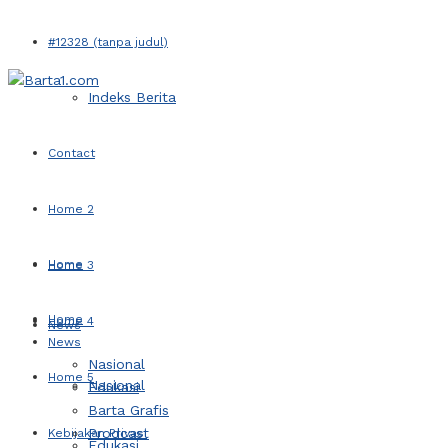
#12328 (tanpa judul)
Indeks Berita
Contact
Home 2
Home
Home 3
Home
Home 4
News
News
Nasional
Home 5
Nasional
Edukasi
Barta Grafis
Prodcast
Kebijakan Privasi
Edukasi