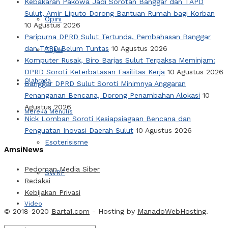
Kebakaran Pakowa Jadi Sorotan Banggar dan TAPD
Sulut, Amir Liputo Dorong Bantuan Rumah bagi Korban
Opini
10 Agustus 2026
Paripurna DPRD Sulut Tertunda, Pembahasan Banggar
dan TAPD Belum Tuntas
10 Agustus 2026
Tajuk
Komputer Rusak, Biro Barjas Sulut Terpaksa Meminjam:
DPRD Soroti Keterbatasan Fasilitas Kerja
10 Agustus 2026
Olahraga
Banggar DPRD Sulut Soroti Minimnya Anggaran
Penanganan Bencana, Dorong Penambahan Alokasi
10
Agustus 2026
Mereka Menulis
Nick Lomban Soroti Kesiapsiagaan Bencana dan
Penguatan Inovasi Daerah Sulut
10 Agustus 2026
Esoterisisme
AmsiNews
Pedoman Media Siber
SWRF
Redaksi
Kebijakan Privasi
Video
© 2018-2020
Barta1.com
- Hosting by
ManadoWebHosting
.