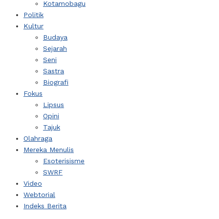
Kotamobagu
Politik
Kultur
Budaya
Sejarah
Seni
Sastra
Biografi
Fokus
Lipsus
Opini
Tajuk
Olahraga
Mereka Menulis
Esoterisisme
SWRF
Video
Webtorial
Indeks Berita