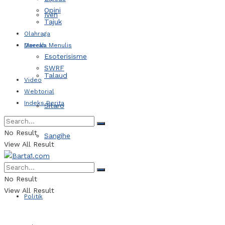
Opini
Iven
Tajuk
Olahraga
Daerah
Mereka Menulis
Esoterisisme
SWRF
Talaud
Video
Webtorial
Indeks Berita
Sitaro
No Result
Sangihe
View All Result
Kotamobagu
No Result
View All Result
Politik