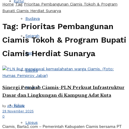
Kultur
Home
Tag
Prioritas Pembangunan Ciamis Tokoh & Program
Bupati Ciamis Herdiat Sunarya
Budaya
Tag:
Prioritas Pembangunan
Sejarah
Ciamis Tokoh & Program Bupati
Ciamis Herdiat Sunarya
Seni
Sastra
Sinergi Pemkab Ciamis-PLN Perkuat Infrastruktur
Biografi
Dasar dan Lingkungan di Kampung Adat Kuta
Fokus
by
Ady Putong
29 November 2025
0
Lipsus
Ciamis, Barta1.com – Pemerintah Kabupaten Ciamis bersama PT