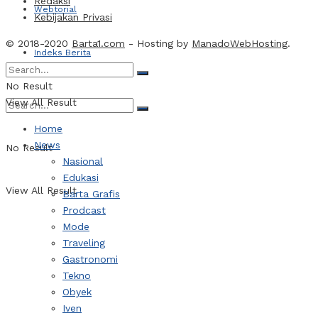
Redaksi
Webtorial
Kebijakan Privasi
© 2018-2020
Barta1.com
- Hosting by
ManadoWebHosting
.
Indeks Berita
No Result
View All Result
Home
News
No Result
Nasional
Edukasi
View All Result
Barta Grafis
Prodcast
Mode
Traveling
Gastronomi
Tekno
Obyek
Iven