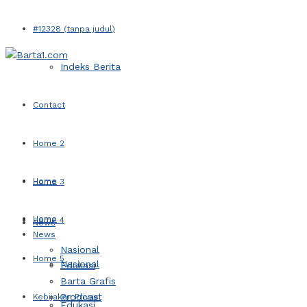
#12328 (tanpa judul)
Indeks Berita
Contact
Home 2
Home
Home 3
Home
Home 4
News
News
Nasional
Home 5
Nasional
Edukasi
Barta Grafis
Prodcast
Kebijakan Privasi
Edukasi