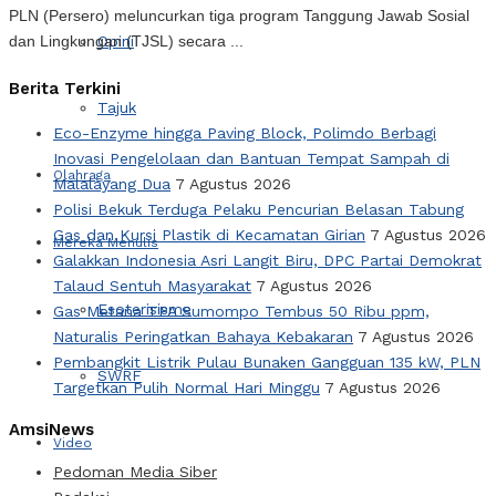
PLN (Persero) meluncurkan tiga program Tanggung Jawab Sosial
Opini
dan Lingkungan (TJSL) secara ...
Berita Terkini
Tajuk
Eco-Enzyme hingga Paving Block, Polimdo Berbagi
Inovasi Pengelolaan dan Bantuan Tempat Sampah di
Olahraga
Malalayang Dua
7 Agustus 2026
Polisi Bekuk Terduga Pelaku Pencurian Belasan Tabung
Gas dan Kursi Plastik di Kecamatan Girian
7 Agustus 2026
Mereka Menulis
Galakkan Indonesia Asri Langit Biru, DPC Partai Demokrat
Talaud Sentuh Masyarakat
7 Agustus 2026
Esoterisisme
Gas Metana TPA Sumompo Tembus 50 Ribu ppm,
Naturalis Peringatkan Bahaya Kebakaran
7 Agustus 2026
Pembangkit Listrik Pulau Bunaken Gangguan 135 kW, PLN
SWRF
Targetkan Pulih Normal Hari Minggu
7 Agustus 2026
AmsiNews
Video
Pedoman Media Siber