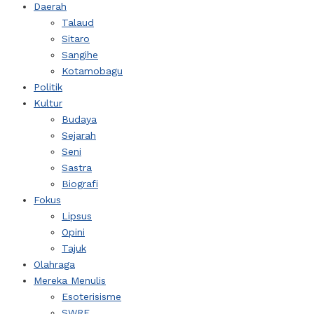
Daerah
Talaud
Sitaro
Sangihe
Kotamobagu
Politik
Kultur
Budaya
Sejarah
Seni
Sastra
Biografi
Fokus
Lipsus
Opini
Tajuk
Olahraga
Mereka Menulis
Esoterisisme
SWRF