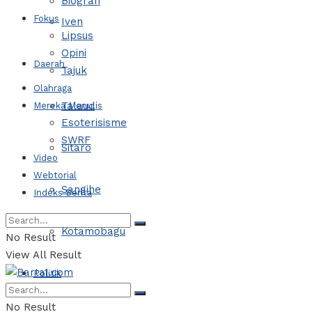
Biografi
Fokus
Iven
Lipsus
Opini
Daerah
Tajuk
Olahraga
Talaud
Mereka Menulis
Esoterisisme
SWRF
Sitaro
Video
Webtorial
Sangihe
Indeks Berita
Kotamobagu
No Result
View All Result
Politik
No Result