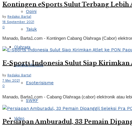
Kontingen eSports Sulut Terbang Lebih
Opini
by
Redaksi Barta1
18 September 2021
0
Tajuk
Manado, Barta1.com - Kontingen Cabang Olahraga (Cabor) elektronik 
Olahraga
E-Sports Indonesia Sulut Siap Kirimkan
Mereka Menulis
by
Redaksi Barta1
7 Mei 2021
Esoterisisme
0
Manado, Barta1.com - Cabang Olahraga (cabor) elektronik atau leb
SWRF
Video
Persiapan Amburadul, 33 Pemain Dipangg