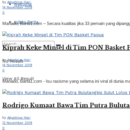
by
Agustinus Hari
Webtorial
14 November 2019
0
Indeks Berita
Manado, Barta1.com – Secara kualitas jika 33 pemain yang dipang
Kiprah Keke Minsel di Tim PON Basket 
by
Agustinus Hari
No Result
14 November 2019
0
View All Result
Manado, Barta1.com - Isu rasisme yang selama ini viral di dunia m
Rodrigo Kumaat Bawa Tim Putra Buluta
by
Agustinus Hari
12 November 2019
0