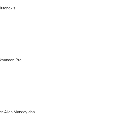
tangkis ...
ksanaan Pra ...
n Allen Mandey dan ...