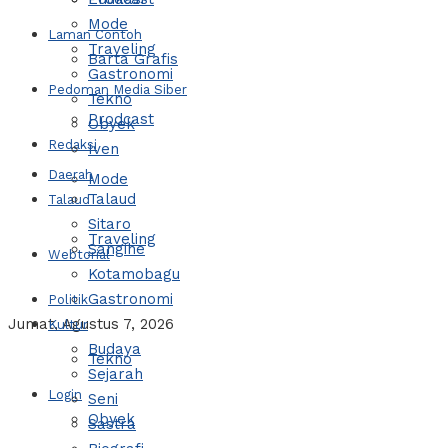
Mode
Laman Contoh
Traveling
Barta Grafis
Gastronomi
Pedoman Media Siber
Tekno
Prodcast
Obyek
Redaksi
Iven
Daerah
Mode
Talaud
Talaud
Sitaro
Traveling
Sangihe
Webtorial
Kotamobagu
Gastronomi
Politik
Jumat, Agustus 7, 2026
Kultur
Budaya
Tekno
Sejarah
Login
Seni
Obyek
Sastra