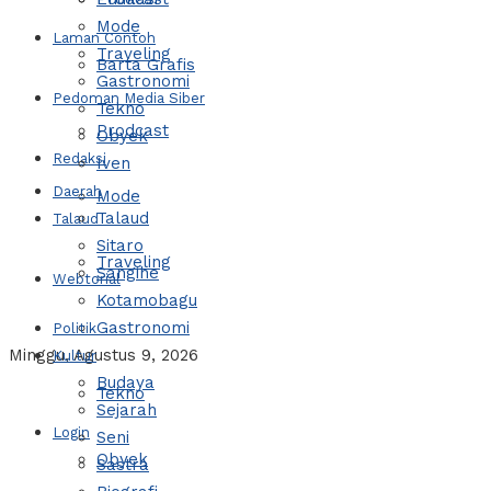
Mode
Laman Contoh
Traveling
Barta Grafis
Gastronomi
Pedoman Media Siber
Tekno
Prodcast
Obyek
Redaksi
Iven
Daerah
Mode
Talaud
Talaud
Sitaro
Traveling
Sangihe
Webtorial
Kotamobagu
Gastronomi
Politik
Minggu, Agustus 9, 2026
Kultur
Budaya
Tekno
Sejarah
Login
Seni
Obyek
Sastra