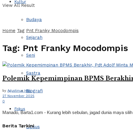
Kultur
View All Result
Budaya
Home
Tag
Pnt Franky Mocodompis
Sejarah
Tag:
Pnt Franky Mocodompis
Seni
Sastra
Polemik Kepemimpinan BPMS Berakhir,
Biografi
by
Agustinus Hari
27 November 2025
0
Fokus
Manado, Barta1.com - Kurang lebih sebulan, jagad dunia maya sil
Berita Terkini
Lipsus