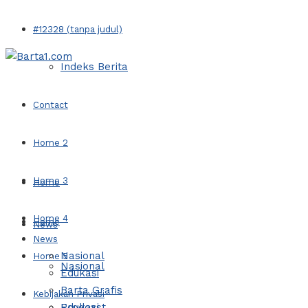
#12328 (tanpa judul)
Indeks Berita
Contact
Home 2
Home 3
Home
Home 4
Home
News
News
Nasional
Home 5
Nasional
Edukasi
Barta Grafis
Kebijakan Privasi
Edukasi
Prodcast