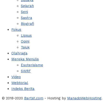
Budaya
Sejarah
Seni
Sastra
Biografi
Fokus
Lipsus
Opini
Tajuk
Olahraga
Mereka Menulis
Esoterisisme
SWRF
Video
Webtorial
Indeks Berita
© 2018-2020
Barta1.com
- Hosting by
ManadoWebHosting
.