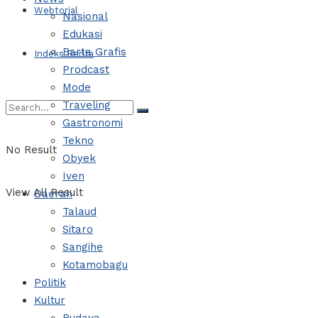
Webtorial
Nasional
Edukasi
Barta Grafis
Indeks Berita
Prodcast
Mode
Traveling
Gastronomi
Tekno
No Result
Obyek
Iven
View All Result
Daerah
Talaud
Sitaro
Sangihe
Kotamobagu
Politik
Kultur