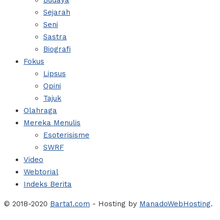
Budaya
Sejarah
Seni
Sastra
Biografi
Fokus
Lipsus
Opini
Tajuk
Olahraga
Mereka Menulis
Esoterisisme
SWRF
Video
Webtorial
Indeks Berita
© 2018-2020
Barta1.com
- Hosting by
ManadoWebHosting
.