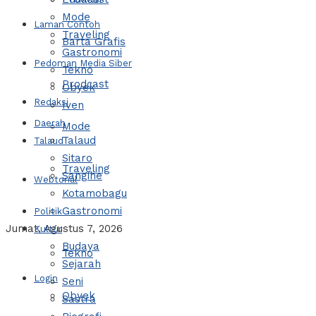
Mode
Laman Contoh
Traveling
Barta Grafis
Gastronomi
Pedoman Media Siber
Tekno
Prodcast
Obyek
Redaksi
Iven
Daerah
Mode
Talaud
Talaud
Sitaro
Traveling
Sangihe
Webtorial
Kotamobagu
Gastronomi
Politik
Jumat, Agustus 7, 2026
Kultur
Budaya
Tekno
Sejarah
Login
Seni
Obyek
Sastra