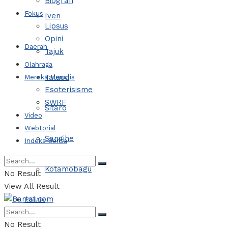
Biografi
Fokus
Iven
Lipsus
Opini
Daerah
Tajuk
Olahraga
Talaud
Mereka Menulis
Esoterisisme
SWRF
Sitaro
Video
Webtorial
Sangihe
Indeks Berita
Kotamobagu
No Result
View All Result
Politik
No Result