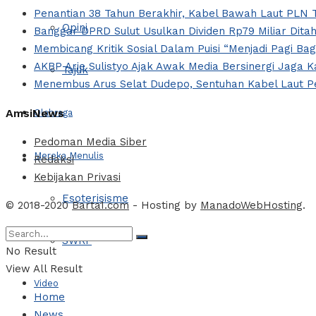
Penantian 38 Tahun Berakhir, Kabel Bawah Laut PLN T
Opini
Banggar DPRD Sulut Usulkan Dividen Rp79 Miliar Ditah
Membicang Kritik Sosial Dalam Puisi “Menjadi Pagi Ba
AKBP Arie Sulistyo Ajak Awak Media Bersinergi Jaga 
Tajuk
Menembus Arus Selat Dudepo, Sentuhan Kabel Laut Pe
AmsiNews
Olahraga
Pedoman Media Siber
Mereka Menulis
Redaksi
Kebijakan Privasi
Esoterisisme
© 2018-2020
Barta1.com
- Hosting by
ManadoWebHosting
.
SWRF
No Result
View All Result
Video
Home
News