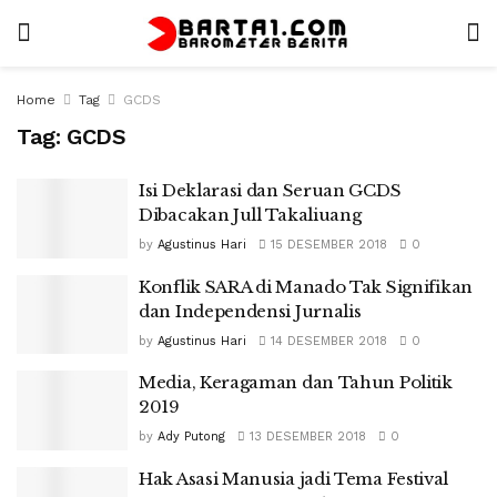
Home
Tag
GCDS
Tag:
GCDS
Isi Deklarasi dan Seruan GCDS
Dibacakan Jull Takaliuang
by
Agustinus Hari
15 DESEMBER 2018
0
Konflik SARA di Manado Tak Signifikan
dan Independensi Jurnalis
by
Agustinus Hari
14 DESEMBER 2018
0
Media, Keragaman dan Tahun Politik
2019
by
Ady Putong
13 DESEMBER 2018
0
Hak Asasi Manusia jadi Tema Festival