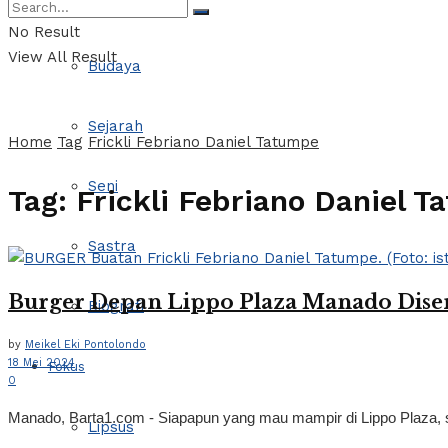
Kultur
No Result
View All Result
Budaya
Sejarah
Home
Tag
Frickli Febriano Daniel Tatumpe
Seni
Tag:
Frickli Febriano Daniel 
Sastra
Burger Depan Lippo Plaza Manado Diser
Biografi
by
Meikel Eki Pontolondo
18 Mei 2024
Fokus
0
Manado, Barta1.com - Siapapun yang mau mampir di Lippo Plaza, sa
Lipsus