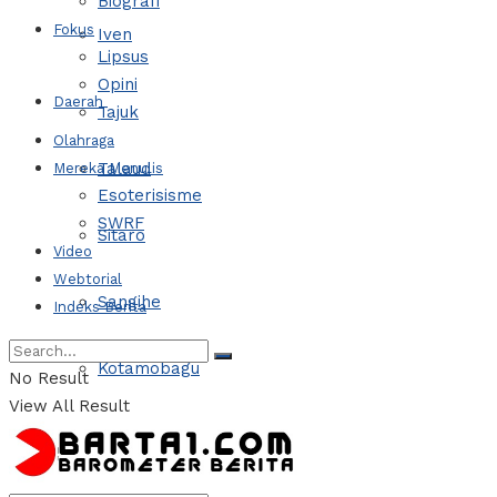
Biografi
Fokus
Iven
Lipsus
Opini
Daerah
Tajuk
Olahraga
Talaud
Mereka Menulis
Esoterisisme
SWRF
Sitaro
Video
Webtorial
Sangihe
Indeks Berita
Kotamobagu
No Result
View All Result
Politik