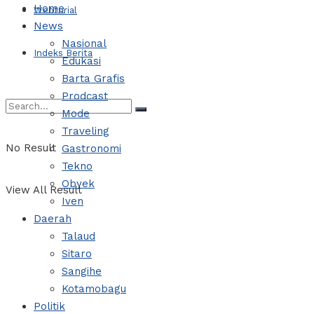
Home
Webtorial
News
Nasional
Indeks Berita
Edukasi
Barta Grafis
Prodcast
Mode
Traveling
No Result
Gastronomi
Tekno
Obyek
View All Result
Iven
Daerah
Talaud
Sitaro
Sangihe
Kotamobagu
Politik