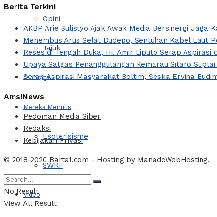
Berita Terkini
Opini
AKBP Arie Sulistyo Ajak Awak Media Bersinergi Jaga 
Menembus Arus Selat Dudepo, Sentuhan Kabel Laut Pe
Tajuk
Reses di Tengah Duka, Hi. Amir Liputo Serap Aspira
Upaya Satgas Penanggulangan Kemarau Sitaro Suplai
Serap Aspirasi Masyarakat Boltim, Seska Ervina Budi
Olahraga
AmsiNews
Mereka Menulis
Pedoman Media Siber
Redaksi
Esoterisisme
Kebijakan Privasi
© 2018-2020
Barta1.com
- Hosting by
ManadoWebHosting
.
SWRF
No Result
Video
View All Result