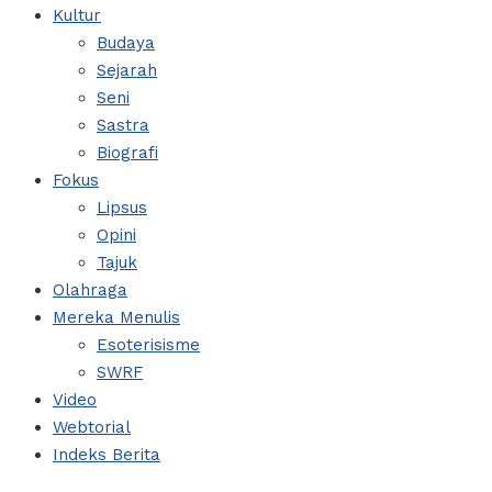
Kultur
Budaya
Sejarah
Seni
Sastra
Biografi
Fokus
Lipsus
Opini
Tajuk
Olahraga
Mereka Menulis
Esoterisisme
SWRF
Video
Webtorial
Indeks Berita