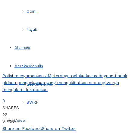
Opini
Tajuk
Olahraga
Mereka Menulis
Polisi mengamankan JM, terduga pelaku kasus dugaan tindak
pidana penganiayaan yang mengakibatkan seorang warga
Esoterisisme
mengalami luka bakar.
0
SWRF
SHARES
22
Video
VIEWS
Share on Facebook
Share on Twitter