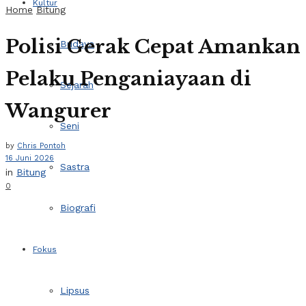
Kultur
Home
Bitung
Polisi Gerak Cepat Amankan
Budaya
Pelaku Penganiayaan di
Sejarah
Wangurer
Seni
by
Chris Pontoh
16 Juni 2026
Sastra
in
Bitung
0
Biografi
Fokus
Lipsus