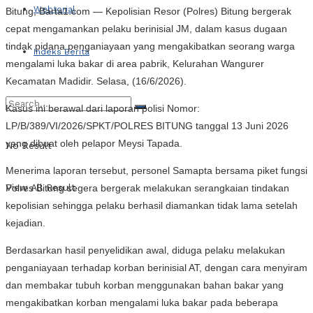
Webtorial
Bitung, Barta1.com — Kepolisian Resor (Polres) Bitung bergerak
cepat mengamankan pelaku berinisial JM, dalam kasus dugaan
tindak pidana penganiayaan yang mengakibatkan seorang warga
Indeks Berita
mengalami luka bakar di area pabrik, Kelurahan Wangurer
Kecamatan Madidir. Selasa, (16/6/2026).
Kasus ini berawal dari laporan polisi Nomor:
LP/B/389/VI/2026/SPKT/POLRES BITUNG tanggal 13 Juni 2026
yang dibuat oleh pelapor Meysi Tapada.
No Result
Menerima laporan tersebut, personel Samapta bersama piket fungsi
View All Result
Polres Bitung segera bergerak melakukan serangkaian tindakan
kepolisian sehingga pelaku berhasil diamankan tidak lama setelah
kejadian.
Berdasarkan hasil penyelidikan awal, diduga pelaku melakukan
penganiayaan terhadap korban berinisial AT, dengan cara menyiram
dan membakar tubuh korban menggunakan bahan bakar yang
mengakibatkan korban mengalami luka bakar pada beberapa