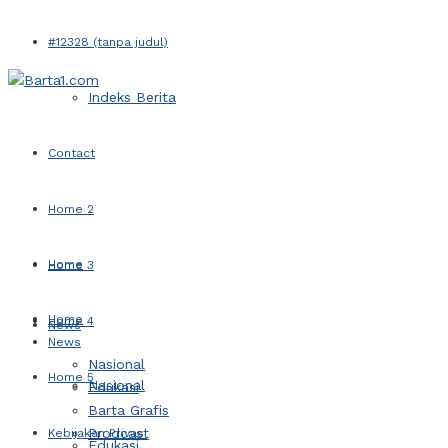
#12328 (tanpa judul)
Indeks Berita
Contact
Home 2
Home
Home 3
Home
Home 4
News
News
Nasional
Home 5
Nasional
Edukasi
Barta Grafis
Prodcast
Kebijakan Privasi
Edukasi