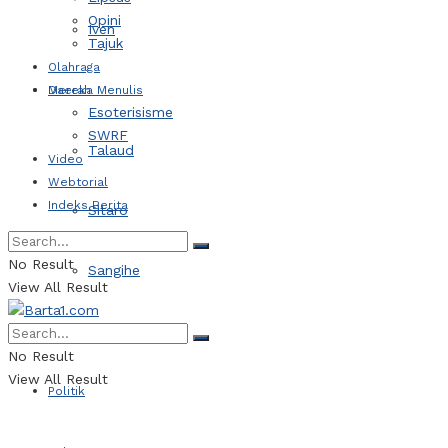
Opini
Iven
Tajuk
Olahraga
Daerah
Mereka Menulis
Esoterisisme
SWRF
Talaud
Video
Webtorial
Indeks Berita
Sitaro
No Result
Sangihe
View All Result
Kotamobagu
No Result
View All Result
Politik