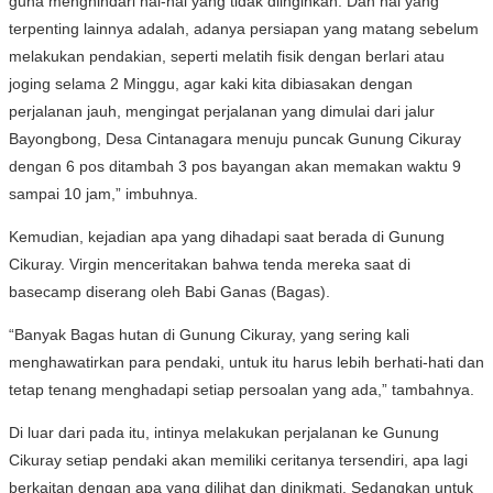
guna menghindari hal-hal yang tidak diinginkan. Dan hal yang
terpenting lainnya adalah, adanya persiapan yang matang sebelum
melakukan pendakian, seperti melatih fisik dengan berlari atau
joging selama 2 Minggu, agar kaki kita dibiasakan dengan
perjalanan jauh, mengingat perjalanan yang dimulai dari jalur
Bayongbong, Desa Cintanagara menuju puncak Gunung Cikuray
dengan 6 pos ditambah 3 pos bayangan akan memakan waktu 9
sampai 10 jam,” imbuhnya.
Kemudian, kejadian apa yang dihadapi saat berada di Gunung
Cikuray. Virgin menceritakan bahwa tenda mereka saat di
basecamp diserang oleh Babi Ganas (Bagas).
“Banyak Bagas hutan di Gunung Cikuray, yang sering kali
menghawatirkan para pendaki, untuk itu harus lebih berhati-hati dan
tetap tenang menghadapi setiap persoalan yang ada,” tambahnya.
Di luar dari pada itu, intinya melakukan perjalanan ke Gunung
Cikuray setiap pendaki akan memiliki ceritanya tersendiri, apa lagi
berkaitan dengan apa yang dilihat dan dinikmati. Sedangkan untuk