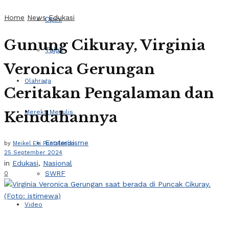
Home
News
Edukasi
Opini
Gunung Cikuray, Virginia
Tajuk
Veronica Gerungan
Olahraga
Ceritakan Pengalaman dan
Keindahannya
Mereka Menulis
Esoterisisme
by
Meikel Eki Pontolondo
25 September 2024
in
Edukasi
,
Nasional
SWRF
0
Video