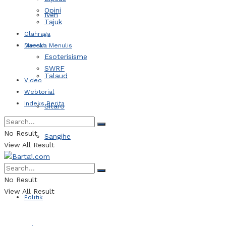
Opini
Iven
Tajuk
Olahraga
Daerah
Mereka Menulis
Esoterisisme
SWRF
Talaud
Video
Webtorial
Indeks Berita
Sitaro
No Result
Sangihe
View All Result
Kotamobagu
No Result
View All Result
Politik