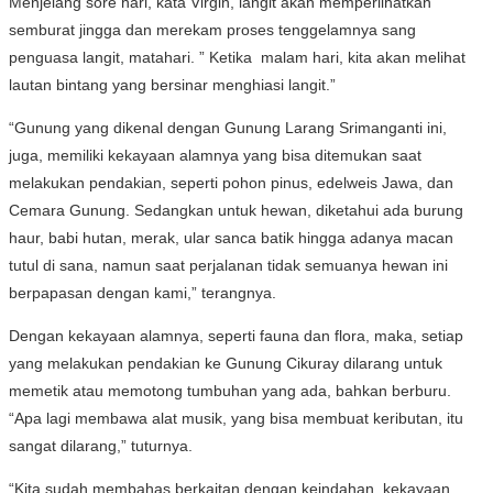
Menjelang sore hari, kata Virgin, langit akan memperlihatkan
semburat jingga dan merekam proses tenggelamnya sang
penguasa langit, matahari. ” Ketika malam hari, kita akan melihat
lautan bintang yang bersinar menghiasi langit.”
“Gunung yang dikenal dengan Gunung Larang Srimanganti ini,
juga, memiliki kekayaan alamnya yang bisa ditemukan saat
melakukan pendakian, seperti pohon pinus, edelweis Jawa, dan
Cemara Gunung. Sedangkan untuk hewan, diketahui ada burung
haur, babi hutan, merak, ular sanca batik hingga adanya macan
tutul di sana, namun saat perjalanan tidak semuanya hewan ini
berpapasan dengan kami,” terangnya.
Dengan kekayaan alamnya, seperti fauna dan flora, maka, setiap
yang melakukan pendakian ke Gunung Cikuray dilarang untuk
memetik atau memotong tumbuhan yang ada, bahkan berburu.
“Apa lagi membawa alat musik, yang bisa membuat keributan, itu
sangat dilarang,” tuturnya.
“Kita sudah membahas berkaitan dengan keindahan, kekayaan