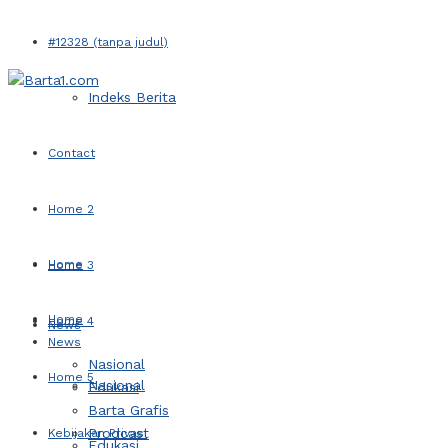
#12328 (tanpa judul)
Indeks Berita
Contact
Home 2
Home
Home 3
Home
Home 4
News
News
Nasional
Home 5
Nasional
Edukasi
Barta Grafis
Prodcast
Kebijakan Privasi
Edukasi