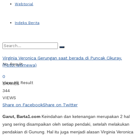
Webtorial
Indeks Berita
Virginia Veronica Gerungan saat berada di Puncak Cikuray.
No Result
(Foto: istimewa)
0
View All Result
SHARES
344
VIEWS
Share on Facebook
Share on Twitter
Garut, Barta1.com
Keindahan dan ketenangan merupakan 2 hal
yang sering disampaikan oleh setiap pendaki, setelah melakukan
pendakian di Gunung. Hal itu juga menjadi alasan Virginia Veronica