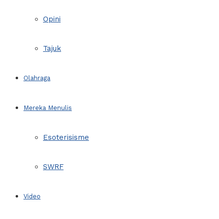
Opini
Tajuk
Olahraga
Mereka Menulis
Esoterisisme
SWRF
Video