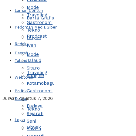
Mode
Laman Contoh
Traveling
Barta Grafis
Gastronomi
Pedoman Media Siber
Tekno
Prodcast
Obyek
Redaksi
Iven
Daerah
Mode
Talaud
Talaud
Sitaro
Traveling
Sangihe
Webtorial
Kotamobagu
Gastronomi
Politik
Jumat, Agustus 7, 2026
Kultur
Budaya
Tekno
Sejarah
Login
Seni
Obyek
Sastra