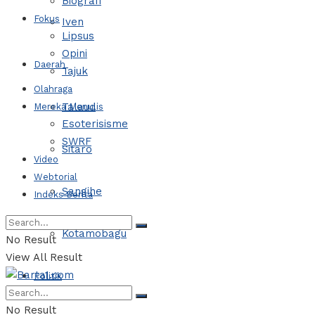
Biografi
Fokus
Iven
Lipsus
Opini
Daerah
Tajuk
Olahraga
Talaud
Mereka Menulis
Esoterisisme
SWRF
Sitaro
Video
Webtorial
Sangihe
Indeks Berita
Kotamobagu
No Result
View All Result
Politik
No Result