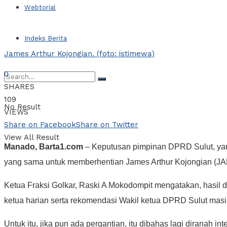
Webtorial
Indeks Berita
James Arthur Kojongian. (foto: istimewa)
0
SHARES
109
No Result
VIEWS
Share on Facebook
Share on Twitter
View All Result
Manado, Barta1.com
– Keputusan pimpinan DPRD Sulut, yan
yang sama untuk memberhentian James Arthur Kojongian (JAK
Ketua Fraksi Golkar, Raski A Mokodompit mengatakan, hasil da
ketua harian serta rekomendasi Wakil ketua DPRD Sulut masi
Untuk itu, jika pun ada pergantian, itu dibahas lagi dirana