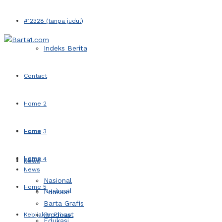
#12328 (tanpa judul)
Indeks Berita
Contact
Home 2
Home
Home 3
Home
Home 4
News
News
Nasional
Home 5
Nasional
Edukasi
Barta Grafis
Prodcast
Kebijakan Privasi
Edukasi