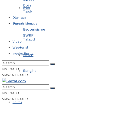
Opini
Iven
Tajuk
Olahraga
Daerah
Mereka Menulis
Esoterisisme
SWRF
Talaud
Video
Webtorial
Indeks Berita
Sitaro
No Result
Sangihe
View All Result
Kotamobagu
No Result
View All Result
Politik