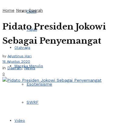
Home
News
Daerah
Opini
Pidato Presiden Jokowi
Tajuk
Sebagai Penyemangat
Olahraga
by
Agustinus Hari
16 Agustus 2020
Mereka Menulis
in
Daerah
,
News
0
Esoterisisme
SWRF
Video