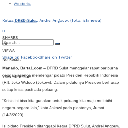
Webtorial
Ketua DPRD Sulut, Andrei Angouw. (foto: istimewa)
Indeks Berita
0
SHARES
130
VIEWS
Share on Facebook
Share on Twitter
No Result
Manado, Barta1.com
– DPRD Sulut menggelar rapat paripurna
dengan agenda mendengar pidato Presiden Republik Indonesia
View All Result
(RI), Joko Widodo (Jokowi). Dalam pidatonya Presiden berharap
setiap krisis pasti ada peluang.
“Krisis ini bisa kita gunakan untuk peluang kita maju melebihi
negara-negara lain,” kata Jokowi pada pidatonya, Jumat
(14/8/2020).
Isi pidato Presiden ditanggapi Ketua DPRD Sulut, Andrei Angouw.