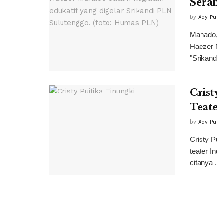
Sera
by
Ady Pu
Manado,
Haezer M
"Srikand
Crist
Teat
by
Ady Pu
Cristy P
teater I
citanya .