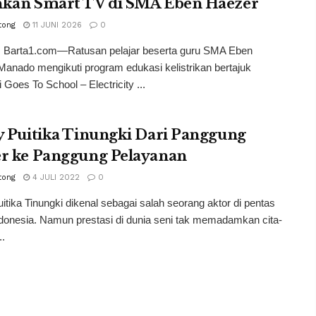
hkan Smart TV di SMA Eben Haezer
tong
11 JUNI 2026
0
 Barta1.com—Ratusan pelajar beserta guru SMA Eben
anado mengikuti program edukasi kelistrikan bertajuk
i Goes To School – Electricity ...
y Puitika Tinungki Dari Panggung
er ke Panggung Pelayanan
tong
4 JULI 2022
0
uitika Tinungki dikenal sebagai salah seorang aktor di pentas
ndonesia. Namun prestasi di dunia seni tak memadamkan cita-
..