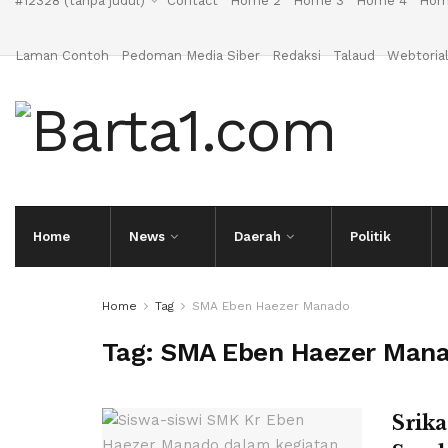
#12328 (tanpa judul)
Contact
Home 2
Home 3
Home 4
Hom
Laman Contoh
Pedoman Media Siber
Redaksi
Talaud
Webtoria
Home
News
Daerah
Politik
Home
Tag
SMA Eben Haezer Manado
Tag:
SMA Eben Haezer Man
Srika