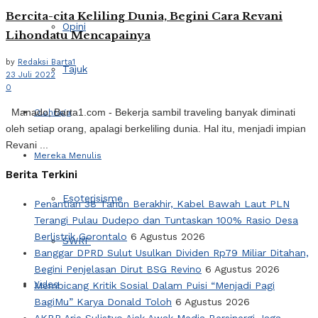
Bercita-cita Keliling Dunia, Begini Cara Revani
Opini
Lihondatu Mencapainya
by
Redaksi Barta1
Tajuk
23 Juli 2022
0
Manado, Barta1.com - Bekerja sambil traveling banyak diminati
Olahraga
oleh setiap orang, apalagi berkeliling dunia. Hal itu, menjadi impian
Revani ...
Mereka Menulis
Berita Terkini
Esoterisisme
Penantian 38 Tahun Berakhir, Kabel Bawah Laut PLN
Terangi Pulau Dudepo dan Tuntaskan 100% Rasio Desa
Berlistrik Gorontalo
6 Agustus 2026
SWRF
Banggar DPRD Sulut Usulkan Dividen Rp79 Miliar Ditahan,
Begini Penjelasan Dirut BSG Revino
6 Agustus 2026
Video
Membicang Kritik Sosial Dalam Puisi “Menjadi Pagi
BagiMu” Karya Donald Toloh
6 Agustus 2026
AKBP Arie Sulistyo Ajak Awak Media Bersinergi Jaga