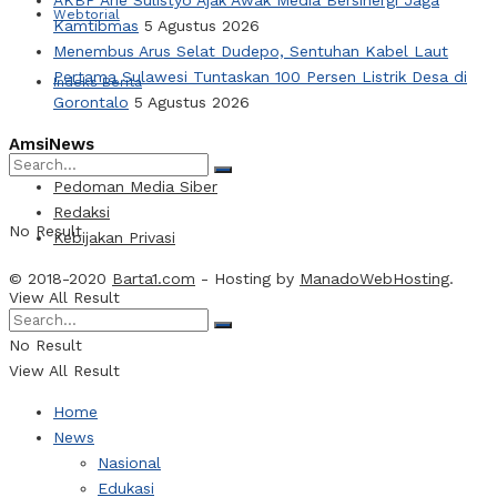
Webtorial
Kamtibmas
5 Agustus 2026
Menembus Arus Selat Dudepo, Sentuhan Kabel Laut
Pertama Sulawesi Tuntaskan 100 Persen Listrik Desa di
Indeks Berita
Gorontalo
5 Agustus 2026
AmsiNews
Pedoman Media Siber
Redaksi
No Result
Kebijakan Privasi
© 2018-2020
Barta1.com
- Hosting by
ManadoWebHosting
.
View All Result
No Result
View All Result
Home
News
Nasional
Edukasi