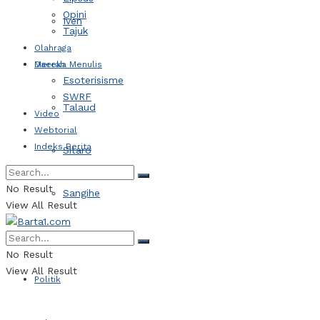
Opini
Iven
Tajuk
Olahraga
Daerah
Mereka Menulis
Esoterisisme
SWRF
Talaud
Video
Webtorial
Indeks Berita
Sitaro
No Result
Sangihe
View All Result
Kotamobagu
No Result
View All Result
Politik