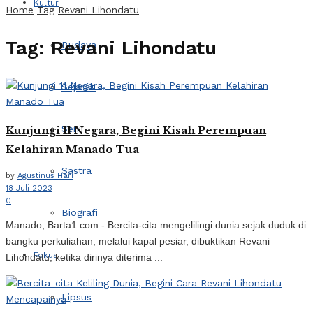
Kultur
Home
Tag
Revani Lihondatu
Tag:
Revani Lihondatu
Budaya
Sejarah
Seni
Kunjungi 11 Negara, Begini Kisah Perempuan
Kelahiran Manado Tua
Sastra
by
Agustinus Hari
18 Juli 2023
0
Biografi
Manado, Barta1.com - Bercita-cita mengelilingi dunia sejak duduk di
bangku perkuliahan, melalui kapal pesiar, dibuktikan Revani
Fokus
Lihondatu, ketika dirinya diterima ...
Lipsus