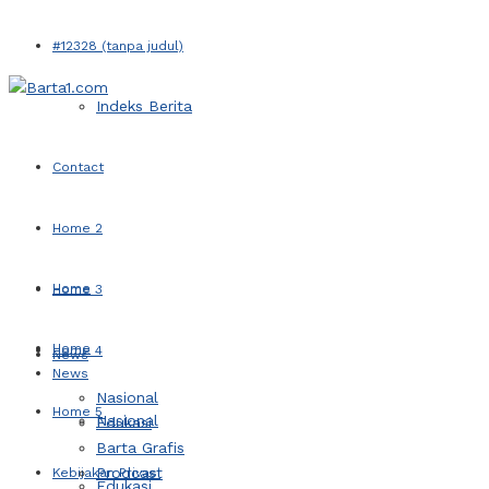
#12328 (tanpa judul)
Indeks Berita
Contact
Home 2
Home
Home 3
Home
Home 4
News
News
Nasional
Home 5
Nasional
Edukasi
Barta Grafis
Prodcast
Kebijakan Privasi
Edukasi