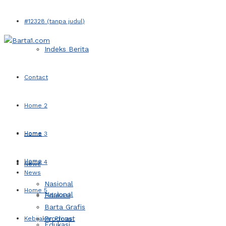
#12328 (tanpa judul)
Indeks Berita
Contact
Home 2
Home
Home 3
Home
Home 4
News
News
Nasional
Home 5
Nasional
Edukasi
Barta Grafis
Prodcast
Kebijakan Privasi
Edukasi