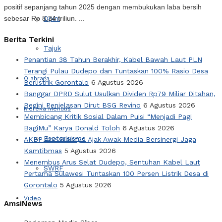
positif sepanjang tahun 2025 dengan membukukan laba bersih
Opini
sebesar Rp 8,34 triliun. ...
Berita Terkini
Tajuk
Penantian 38 Tahun Berakhir, Kabel Bawah Laut PLN
Terangi Pulau Dudepo dan Tuntaskan 100% Rasio Desa
Olahraga
Berlistrik Gorontalo
6 Agustus 2026
Banggar DPRD Sulut Usulkan Dividen Rp79 Miliar Ditahan,
Begini Penjelasan Dirut BSG Revino
6 Agustus 2026
Mereka Menulis
Membicang Kritik Sosial Dalam Puisi “Menjadi Pagi
BagiMu” Karya Donald Toloh
6 Agustus 2026
Esoterisisme
AKBP Arie Sulistyo Ajak Awak Media Bersinergi Jaga
Kamtibmas
5 Agustus 2026
Menembus Arus Selat Dudepo, Sentuhan Kabel Laut
SWRF
Pertama Sulawesi Tuntaskan 100 Persen Listrik Desa di
Gorontalo
5 Agustus 2026
Video
AmsiNews