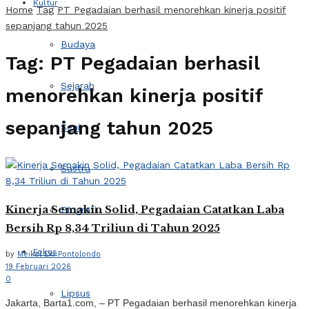
Kultur
Home
Tag
PT Pegadaian berhasil menorehkan kinerja positif
sepanjang tahun 2025
Budaya
Tag:
PT Pegadaian berhasil
Sejarah
menorehkan kinerja positif
sepanjang tahun 2025
Seni
Sastra
Kinerja Semakin Solid, Pegadaian Catatkan Laba
Biografi
Bersih Rp 8,34 Triliun di Tahun 2025
Fokus
by
Meikel Eki Pontolondo
19 Februari 2026
0
Lipsus
Jakarta, Barta1.com, – PT Pegadaian berhasil menorehkan kinerja