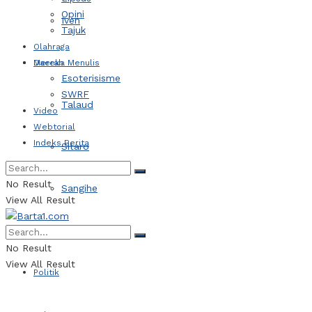
Opini
Iven
Tajuk
Olahraga
Daerah
Mereka Menulis
Esoterisisme
SWRF
Talaud
Video
Webtorial
Indeks Berita
Sitaro
No Result
Sangihe
View All Result
Kotamobagu
No Result
View All Result
Politik