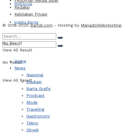
Pedoman Media Siber
Webtorial
Redaksi
Kebijakan Privasi
Indeks Berita
© 2018-2020
Barta1.com
- Hosting by
ManadoWebHosting
.
No Result
View All Result
Home
No Result
News
Nasional
View All Result
Edukasi
Barta Grafis
Prodcast
Mode
Traveling
Gastronomi
Tekno
Obyek