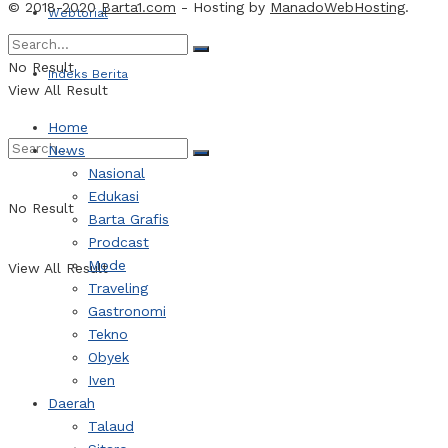
© 2018-2020
Barta1.com
- Hosting by
ManadoWebHosting
.
Webtorial
No Result
Indeks Berita
View All Result
Home
News
Nasional
Edukasi
No Result
Barta Grafis
Prodcast
Mode
View All Result
Traveling
Gastronomi
Tekno
Obyek
Iven
Daerah
Talaud