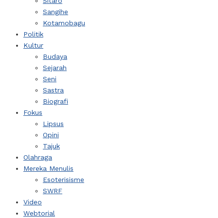
Sitaro
Sangihe
Kotamobagu
Politik
Kultur
Budaya
Sejarah
Seni
Sastra
Biografi
Fokus
Lipsus
Opini
Tajuk
Olahraga
Mereka Menulis
Esoterisisme
SWRF
Video
Webtorial