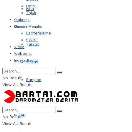
Opini
Iven
Tajuk
Olahraga
Daerah
Mereka Menulis
Esoterisisme
SWRF
Talaud
Video
Webtorial
Indeks Berita
Sitaro
No Result
Sangihe
View All Result
Kotamobagu
Politik
No Result
View All Result