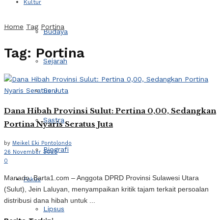
Kultur
Home
Tag
Portina
Budaya
Tag:
Portina
Sejarah
Seni
Dana Hibah Provinsi Sulut: Pertina 0,00, Sedangkan
Sastra
Portina Nyaris Seratus Juta
by
Meikel Eki Pontolondo
Biografi
26 November 2025
0
Manado, Barta1.com – Anggota DPRD Provinsi Sulawesi Utara
Fokus
(Sulut), Jein Laluyan, menyampaikan kritik tajam terkait persoalan
distribusi dana hibah untuk ...
Lipsus