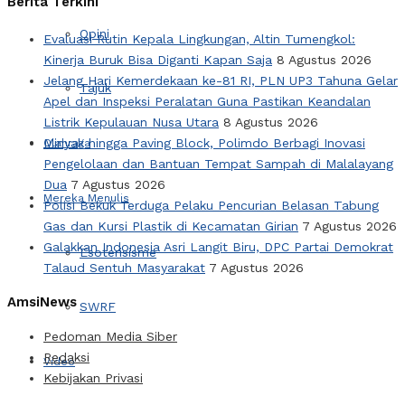
Berita Terkini
Opini
Evaluasi Rutin Kepala Lingkungan, Altin Tumengkol:
Kinerja Buruk Bisa Diganti Kapan Saja
8 Agustus 2026
Jelang Hari Kemerdekaan ke-81 RI, PLN UP3 Tahuna Gelar
Tajuk
Apel dan Inspeksi Peralatan Guna Pastikan Keandalan
Listrik Kepulauan Nusa Utara
8 Agustus 2026
Minyak hingga Paving Block, Polimdo Berbagi Inovasi
Olahraga
Pengelolaan dan Bantuan Tempat Sampah di Malalayang
Dua
7 Agustus 2026
Mereka Menulis
Polisi Bekuk Terduga Pelaku Pencurian Belasan Tabung
Gas dan Kursi Plastik di Kecamatan Girian
7 Agustus 2026
Galakkan Indonesia Asri Langit Biru, DPC Partai Demokrat
Esoterisisme
Talaud Sentuh Masyarakat
7 Agustus 2026
AmsiNews
SWRF
Pedoman Media Siber
Redaksi
Video
Kebijakan Privasi