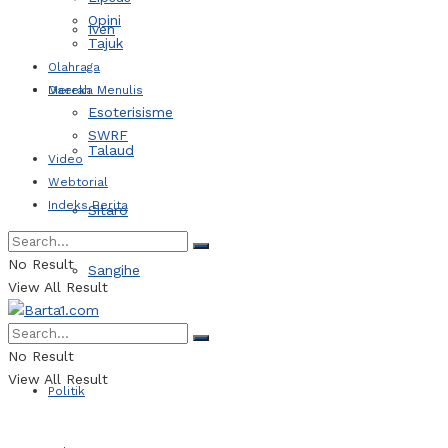
Opini
Iven
Tajuk
Olahraga
Daerah
Mereka Menulis
Esoterisisme
SWRF
Talaud
Video
Webtorial
Indeks Berita
Sitaro
No Result
Sangihe
View All Result
Kotamobagu
No Result
View All Result
Politik