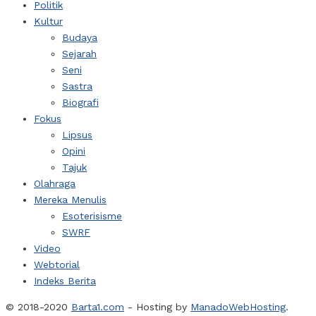
Politik
Kultur
Budaya
Sejarah
Seni
Sastra
Biografi
Fokus
Lipsus
Opini
Tajuk
Olahraga
Mereka Menulis
Esoterisisme
SWRF
Video
Webtorial
Indeks Berita
© 2018-2020
Barta1.com
- Hosting by
ManadoWebHosting
.