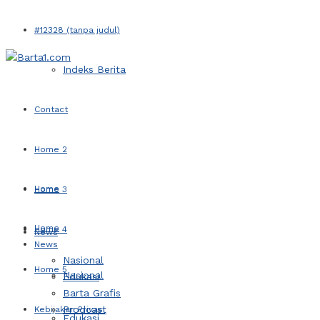
#12328 (tanpa judul)
Indeks Berita
Contact
Home 2
Home
Home 3
Home
Home 4
News
News
Nasional
Home 5
Nasional
Edukasi
Barta Grafis
Prodcast
Kebijakan Privasi
Edukasi