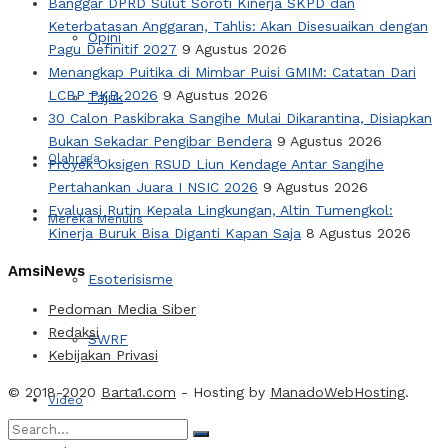
Banggar DPRD Sulut Soroti Kinerja SKPD dan
Keterbatasan Anggaran, Tahlis: Akan Disesuaikan dengan
Opini
Pagu Definitif 2027
9 Agustus 2026
Menangkap Puitika di Mimbar Puisi GMIM: Catatan Dari
LCBP PKB 2026
9 Agustus 2026
Tajuk
30 Calon Paskibraka Sangihe Mulai Dikarantina, Disiapkan
Bukan Sekadar Pengibar Bendera
9 Agustus 2026
Olahraga
Proyek Oksigen RSUD Liun Kendage Antar Sangihe
Pertahankan Juara I NSIC 2026
9 Agustus 2026
Evaluasi Rutin Kepala Lingkungan, Altin Tumengkol:
Mereka Menulis
Kinerja Buruk Bisa Diganti Kapan Saja
8 Agustus 2026
AmsiNews
Esoterisisme
Pedoman Media Siber
Redaksi
SWRF
Kebijakan Privasi
© 2018-2020
Barta1.com
- Hosting by
ManadoWebHosting
.
Video