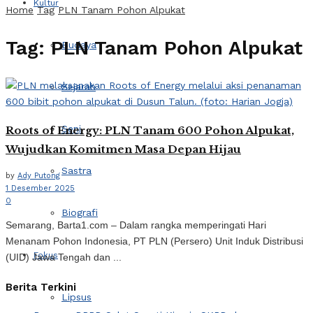
Kultur
Home
Tag
PLN Tanam Pohon Alpukat
Tag:
PLN Tanam Pohon Alpukat
Budaya
Sejarah
Seni
Roots of Energy: PLN Tanam 600 Pohon Alpukat,
Wujudkan Komitmen Masa Depan Hijau
Sastra
by
Ady Putong
1 Desember 2025
0
Biografi
Semarang, Barta1.com – Dalam rangka memperingati Hari
Menanam Pohon Indonesia, PT PLN (Persero) Unit Induk Distribusi
Fokus
(UID) Jawa Tengah dan ...
Berita Terkini
Lipsus