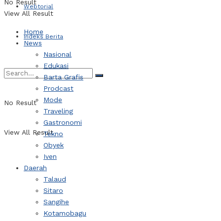
No Result
Webtorial
View All Result
Home
Indeks Berita
News
Nasional
Edukasi
Barta Grafis
Prodcast
Mode
No Result
Traveling
Gastronomi
View All Result
Tekno
Obyek
Iven
Daerah
Talaud
Sitaro
Sangihe
Kotamobagu