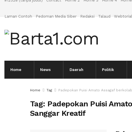
#12328 (tanpa judul)
Contact
Home 2
Home 3
Home 4
Home
Laman Contoh
Pedoman Media Siber
Redaksi
Talaud
Webtoria
Home
News
Daerah
Politik
Home
Tag
Padepokan Puisi Amato Assagaf berkolabo
Tag:
Padepokan Puisi Amato
Sanggar Kreatif