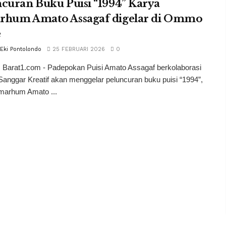
curan Buku Puisi “1994” Karya
rhum Amato Assagaf digelar di Ommo
e
 Eki Pontolondo
25 FEBRUARI 2026
0
 Barat1.com - Padepokan Puisi Amato Assagaf berkolaborasi
anggar Kreatif akan menggelar peluncuran buku puisi “1994”,
lmarhum Amato ...