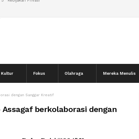
 5
Kebijakan Privasi
l
Kultur
Fokus
Olahraga
Mereka Menulis
rasi dengan Sanggar Kreatif
 Assagaf berkolaborasi dengan