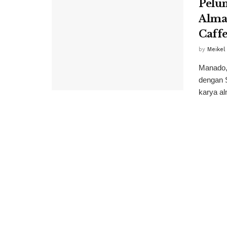
Pelun
Alma
Caff
by
Meikel
Manado,
dengan S
karya a