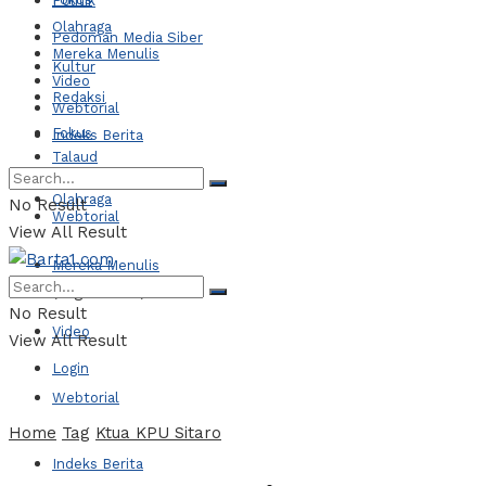
Politik
Olahraga
Pedoman Media Siber
Mereka Menulis
Kultur
Video
Redaksi
Webtorial
Fokus
Indeks Berita
Talaud
Olahraga
No Result
Webtorial
View All Result
Mereka Menulis
Sabtu, Agustus 8, 2026
No Result
Video
View All Result
Login
Webtorial
Home
Tag
Ktua KPU Sitaro
Indeks Berita