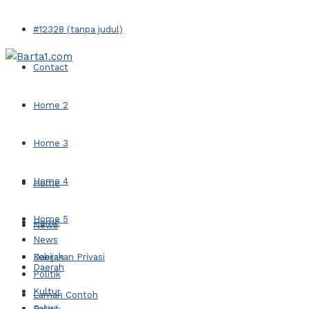
#12328 (tanpa judul)
Contact
Home 2
Home 3
Home 4
Home
Home 5
Home
News
News
Kebijakan Privasi
Daerah
Daerah
Politik
Kultur
Laman Contoh
Fokus