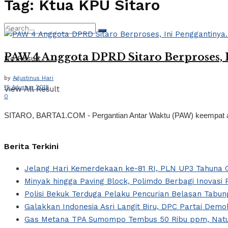
Tag:
Ktua KPU Sitaro
PAW 4 Anggota DPRD Sitaro Berproses, I
No Result
by
Agustinus Hari
15 Agustus 2018
View All Result
0
SITARO, BARTA1.COM - Pergantian Antar Waktu (PAW) keempat an
Berita Terkini
Jelang Hari Kemerdekaan ke-81 RI, PLN UP3 Tahuna G
Minyak hingga Paving Block, Polimdo Berbagi Inovas
Polisi Bekuk Terduga Pelaku Pencurian Belasan Tabung
Galakkan Indonesia Asri Langit Biru, DPC Partai Dem
Gas Metana TPA Sumompo Tembus 50 Ribu ppm, Natur