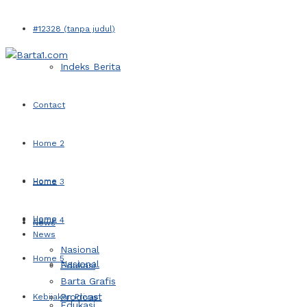
#12328 (tanpa judul)
Indeks Berita
Contact
Home 2
Home
Home 3
Home
Home 4
News
News
Nasional
Home 5
Nasional
Edukasi
Barta Grafis
Prodcast
Kebijakan Privasi
Edukasi