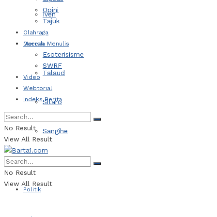
Opini
Iven
Tajuk
Olahraga
Daerah
Mereka Menulis
Esoterisisme
SWRF
Talaud
Video
Webtorial
Indeks Berita
Sitaro
No Result
Sangihe
View All Result
Kotamobagu
No Result
View All Result
Politik