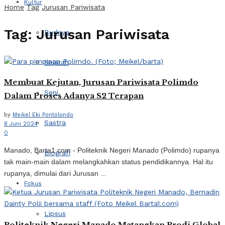
Kultur
Home
Tag
Jurusan Pariwisata
Tag:
Jurusan Pariwisata
Budaya
Sejarah
Membuat Kejutan, Jurusan Pariwisata Polimdo
Seni
Dalam Proses Adanya S2 Terapan
by
Meikel Eki Pontolondo
Sastra
8 Juni 2024
0
Manado, Barta1.com - Politeknik Negeri Manado (Polimdo) rupanya
Biografi
tak main-main dalam melangkahkan status pendidikannya. Hal itu
rupanya, dimulai dari Jurusan ...
Fokus
Lipsus
Politeknik Negeri Manado Matangkan Prodi Global