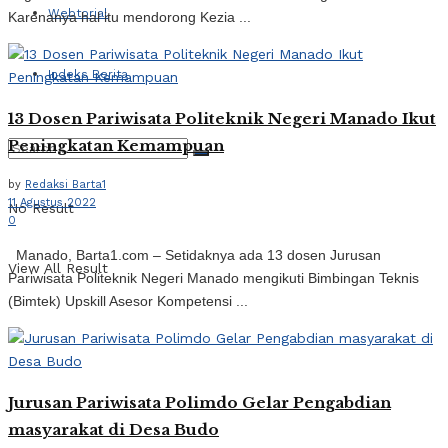
Webtorial
Karenanya hal itu mendorong Kezia ...
Indeks Berita
13 Dosen Pariwisata Politeknik Negeri Manado Ikut
Peningkatan Kemampuan
by
Redaksi Barta1
11 Agustus 2022
No Result
0
Manado, Barta1.com – Setidaknya ada 13 dosen Jurusan
View All Result
Pariwisata Politeknik Negeri Manado mengikuti Bimbingan Teknis
(Bimtek) Upskill Asesor Kompetensi ...
Jurusan Pariwisata Polimdo Gelar Pengabdian
masyarakat di Desa Budo