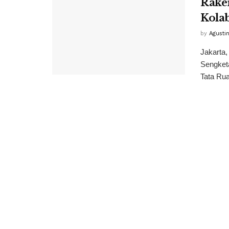
Rake
Kolab
by
Agusti
Jakarta,
Sengket
Tata Ru