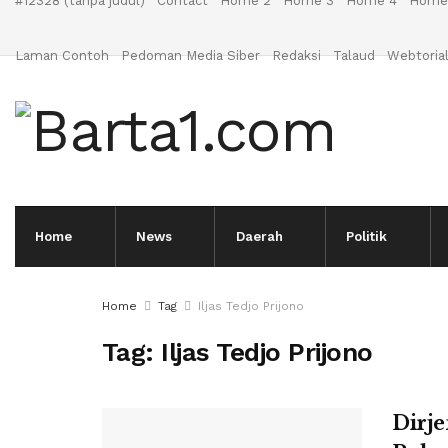
#12328 (tanpa judul)
Contact
Home 2
Home 3
Home 4
Home
Laman Contoh
Pedoman Media Siber
Redaksi
Talaud
Webtoria
Home
News
Daerah
Politik
Home
Tag
Iljas Tedjo Prijono
Tag:
Iljas Tedjo Prijono
Dirj