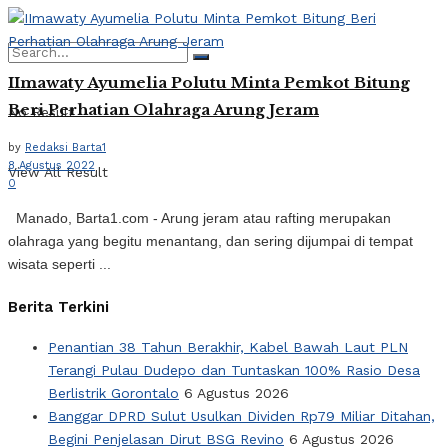
IImawaty Ayumelia Polutu Minta Pemkot Bitung
Beri Perhatian Olahraga Arung Jeram
No Result
by
Redaksi Barta1
8 Agustus 2022
View All Result
0
Manado, Barta1.com - Arung jeram atau rafting merupakan
olahraga yang begitu menantang, dan sering dijumpai di tempat
wisata seperti ...
Berita Terkini
Penantian 38 Tahun Berakhir, Kabel Bawah Laut PLN
Terangi Pulau Dudepo dan Tuntaskan 100% Rasio Desa
Berlistrik Gorontalo
6 Agustus 2026
Banggar DPRD Sulut Usulkan Dividen Rp79 Miliar Ditahan,
Begini Penjelasan Dirut BSG Revino
6 Agustus 2026