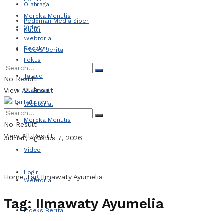
Olahraga
Mereka Menulis
Pedoman Media Siber
Video
Kultur
Webtorial
Redaksi
Indeks Berita
Fokus
Talaud
No Result
View All Result
Olahraga
Webtorial
Mereka Menulis
No Result
View All Result
Jumat, Agustus 7, 2026
Video
Login
Home
Tag
IImawaty Ayumelia
Webtorial
Tag:
IImawaty Ayumelia
Indeks Berita