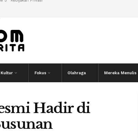
e 5
Kebijakan Privasi
l
Kultur
Fokus
Olahraga
Mereka Menulis
mi Hadir di
 Susunan