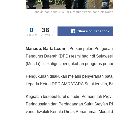
Pengukuhan pengurus Perkumpulan Pengusaha Air Dala
0
36
Share on Facebook
SHARES
VIEWS
Manado, Barta1.com
– Perkumpulan Pengusah
Pengurus Daerah (DPD) resmi hadir di Sulawesi
(Musda) I sekaligus pengukuhan pengurus period
Pengukuhan dilakukan melalui penyerahan pa
kepada Ketua DPD AMDATARA Sulut terpilih, B
Kegiatan tersebut turut dihadiri Pemerintah Prov
Perindustrian dan Perdagangan Sulut Steyfen R
yang diwakili Kepala Dinas Penanaman Modal 