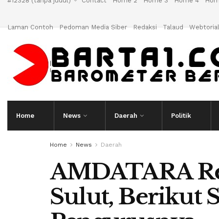
#12328 (tanpa judul)
Contact
Home 2
Home 3
Home 4
Hom
Laman Contoh
Pedoman Media Siber
Redaksi
Talaud
Webtoria
Home
News
Daerah
Politik
Home
News
Daerah
AMDATARA Res
Sulut, Berikut