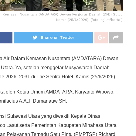
m Kemasan Nusantara (AMDATARA) Dewan Pengurus Daerah (DPD) Sulut,
Kamis (25/6/2026). (foto: agust/barta1)
Share on Twitter
a Air Dalam Kemasan Nusantara (AMDATARA) Dewan
 Utara. Ya, setelah menggelar Musyawarah Daerah
e 2026–2031 di The Sentra Hotel, Kamis (25/6/2026).
taka oleh Ketua Umum AMDATARA, Karyanto Wibowo,
onifacius A.A.J. Dumanauw SH.
insi Sulawesi Utara yang diwakili Kepala Dinas
ico Lasut serta Pemerintah Kabupaten Minahasa Utara
dan Pelayanan Terpadu Satu Pintu (PMPTSP) Richard