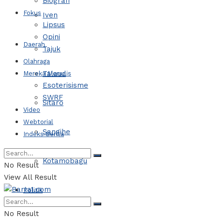
Biografi
Fokus
Iven
Lipsus
Opini
Daerah
Tajuk
Olahraga
Talaud
Mereka Menulis
Esoterisisme
SWRF
Sitaro
Video
Webtorial
Sangihe
Indeks Berita
Kotamobagu
No Result
View All Result
Politik
No Result