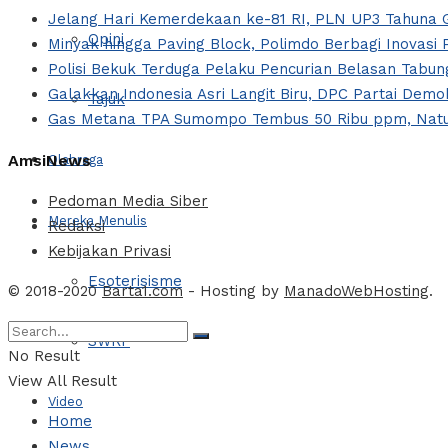
Jelang Hari Kemerdekaan ke-81 RI, PLN UP3 Tahuna G
Opini
Minyak hingga Paving Block, Polimdo Berbagi Inovas
Polisi Bekuk Terduga Pelaku Pencurian Belasan Tabung
Galakkan Indonesia Asri Langit Biru, DPC Partai Dem
Tajuk
Gas Metana TPA Sumompo Tembus 50 Ribu ppm, Natur
AmsiNews
Olahraga
Pedoman Media Siber
Mereka Menulis
Redaksi
Kebijakan Privasi
Esoterisisme
© 2018-2020
Barta1.com
- Hosting by
ManadoWebHosting
.
SWRF
No Result
View All Result
Video
Home
News