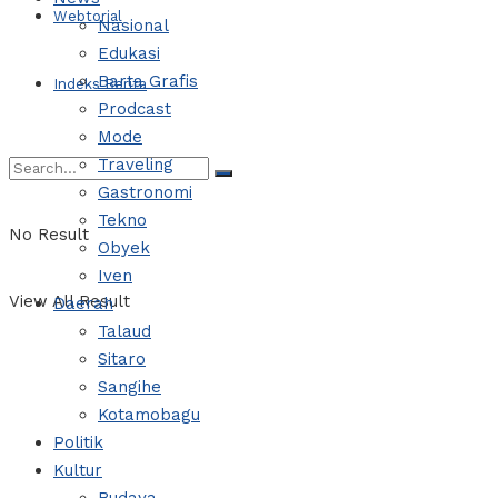
Webtorial
Nasional
Edukasi
Barta Grafis
Indeks Berita
Prodcast
Mode
Traveling
Gastronomi
Tekno
No Result
Obyek
Iven
View All Result
Daerah
Talaud
Sitaro
Sangihe
Kotamobagu
Politik
Kultur