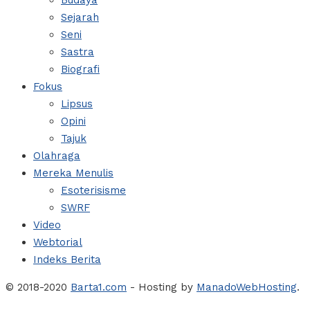
Budaya
Sejarah
Seni
Sastra
Biografi
Fokus
Lipsus
Opini
Tajuk
Olahraga
Mereka Menulis
Esoterisisme
SWRF
Video
Webtorial
Indeks Berita
© 2018-2020
Barta1.com
- Hosting by
ManadoWebHosting
.