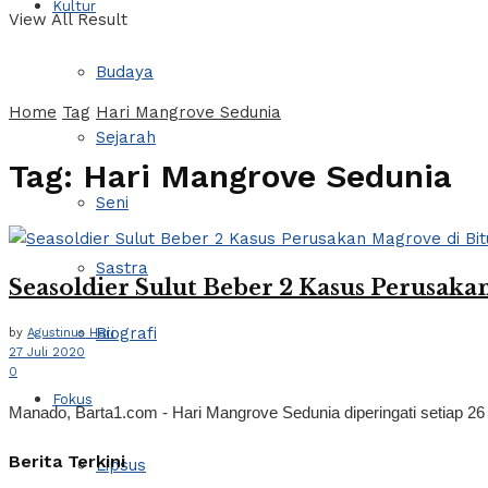
Kultur
View All Result
Budaya
Home
Tag
Hari Mangrove Sedunia
Sejarah
Tag:
Hari Mangrove Sedunia
Seni
Sastra
Seasoldier Sulut Beber 2 Kasus Perusaka
Biografi
by
Agustinus Hari
27 Juli 2020
0
Fokus
Manado, Barta1.com - Hari Mangrove Sedunia diperingati setiap 26 J
Berita Terkini
Lipsus