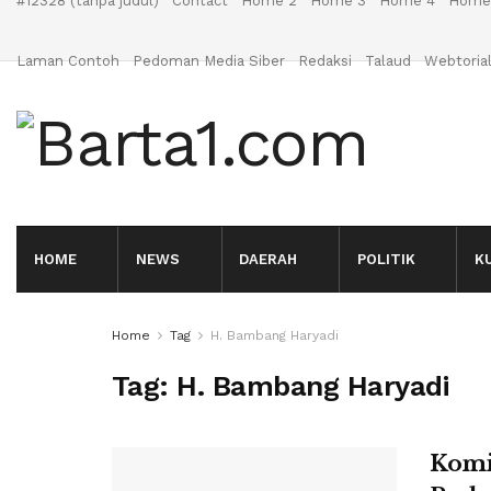
#12328 (tanpa judul)
Contact
Home 2
Home 3
Home 4
Home
Laman Contoh
Pedoman Media Siber
Redaksi
Talaud
Webtoria
HOME
NEWS
DAERAH
POLITIK
K
Home
Tag
H. Bambang Haryadi
Tag:
H. Bambang Haryadi
Komi