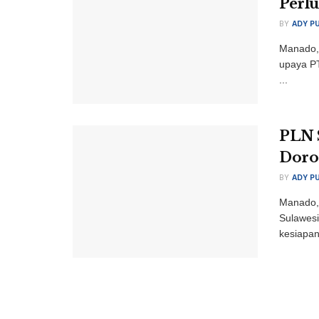
Perlu
BY
ADY P
Manado, 
upaya PT
...
PLN 
Doro
BY
ADY P
Manado, 
Sulawesi
kesiapan