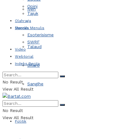
Opini
Iven
Tajuk
Olahraga
Daerah
Mereka Menulis
Esoterisisme
SWRF
Talaud
Video
Webtorial
Indeks Berita
Sitaro
No Result
Sangihe
View All Result
Kotamobagu
No Result
View All Result
Politik