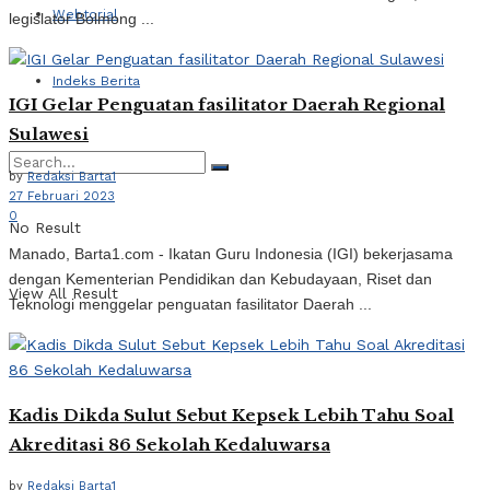
Webtorial
legislator Bolmong ...
Indeks Berita
IGI Gelar Penguatan fasilitator Daerah Regional
Sulawesi
by
Redaksi Barta1
27 Februari 2023
0
No Result
Manado, Barta1.com - Ikatan Guru Indonesia (IGI) bekerjasama
dengan Kementerian Pendidikan dan Kebudayaan, Riset dan
View All Result
Teknologi menggelar penguatan fasilitator Daerah ...
Kadis Dikda Sulut Sebut Kepsek Lebih Tahu Soal
Akreditasi 86 Sekolah Kedaluwarsa
by
Redaksi Barta1