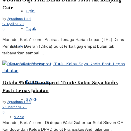
Cair
Opini
by
Agustinus Hari
12 April 2023
Tajuk
0
Manado, Barta1.com - Aspirasi Tenaga Harian Lepas (THL) Dinas
Pendidikan Daerah (Dikda) Sulut terkait gaji empat bulan tak
Olahraga
terbayarkan sampai ...
Mereka Menulis
Esoterisisme
Dikda Sulut Disemprot, Tuuk: Kalau Saya Kadis
Pasti Lepas Jabatan
SWRF
by
Agustinus Hari
29 Maret 2023
0
Video
Manado, Barta1.com - Di depan Wakil Gubernur Sulut Steven OE
Kandouw dan Ketua DPRD Sulut Fransiskus Andi Silangen,