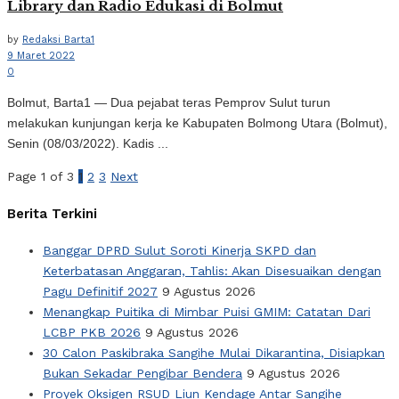
Library dan Radio Edukasi di Bolmut
by
Redaksi Barta1
9 Maret 2022
0
Bolmut, Barta1 — Dua pejabat teras Pemprov Sulut turun
melakukan kunjungan kerja ke Kabupaten Bolmong Utara (Bolmut),
Senin (08/03/2022). Kadis ...
Page 1 of 3
1
2
3
Next
Berita Terkini
Banggar DPRD Sulut Soroti Kinerja SKPD dan
Keterbatasan Anggaran, Tahlis: Akan Disesuaikan dengan
Pagu Definitif 2027
9 Agustus 2026
Menangkap Puitika di Mimbar Puisi GMIM: Catatan Dari
LCBP PKB 2026
9 Agustus 2026
30 Calon Paskibraka Sangihe Mulai Dikarantina, Disiapkan
Bukan Sekadar Pengibar Bendera
9 Agustus 2026
Proyek Oksigen RSUD Liun Kendage Antar Sangihe