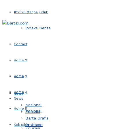
#12328 (tanpa judul)
Indeks Berita
Contact
Home 2
Home
Home 3
Home
Home 4
News
News
Nasional
Home 5
Nasional
Edukasi
Barta Grafis
Prodcast
Kebijakan Privasi
Edukasi