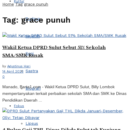
Kultur
Home
Tag
grace punuh
Tag:
grace punuh
Budaya
Sejarah
Wakil Ketua DPRD Sulut Sebut 51% Sekolah
Seni
SMA/SMK Rusak
by
Agustinus Hari
Sastra
14 April 2023
0
Manado, Barta1.com - Wakil Ketua DPRD Sulut, Billy Lombok
Biografi
mempertanyakan terkait perbaikan sekolah SMA dan SMK ke Dinas
Pendidikan Daerah ...
Fokus
Lipsus
4 Bulan Gaji THL Dinas Dikda Sulut tak Kunjung