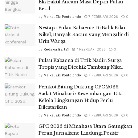
Ekstraktif Ancam Masa Depan Pulau
Kecil
by
Meikel Eki Pontolondo
7 FEBRUARI 2026
0
Nestapa Pulau Kabaena: Di Balik Kilau
Nikel, Banyak Racun yang Mengalir di
Urin Warga
by
Redaksi Barta1
7 FEBRUARI 2026
0
Pulau Kabaena di Titik Nadir: Surga
Tropis yang Dicekik Tambang Nikel
by
Meikel Eki Pontolondo
7 FEBRUARI 2026
0
Pemkot Bitung Dukung GPC 2026,
Sadat Minabari : Keseimbangan Tata
Kelola Lingkungan Hidup Perlu
Dilestarikan
by
Meikel Eki Pontolondo
7 FEBRUARI 2026
0
GPC 2026 di Minahasa Utara Gaungkan
Peran Jurnalisme Lindungi Pesisir