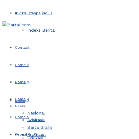
#12328 (tanpa judul)
Indeks Berita
Contact
Home 2
Home
Home 3
Home
Home 4
News
News
Nasional
Home 5
Nasional
Edukasi
Barta Grafis
Prodcast
Kebijakan Privasi
Edukasi