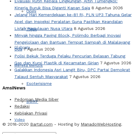
Evaluasi Rutin Kepala Lingkungan, Altin Tumengkol:
Kinerja Buruk Bisa Diganti Kapan Saja
8 Agustus 2026
Opini
Jelang Hari Kemerdekaan ke-81 RI, PLN UP3 Tahuna Gelar
Apel dan Inspeksi Peralatan Guna Pastikan Keandalan
Listrik Kepulauan Nusa Utara
8 Agustus 2026
Tajuk
Minyak hingga Paving Block, Polimdo Berbagi Inovasi
Pengelolaan dan Bantuan Tempat Sampah di Malalayang
Olahraga
Dua
7 Agustus 2026
Polisi Bekuk Terduga Pelaku Pencurian Belasan Tabung
Gas dan Kursi Plastik di Kecamatan Girian
7 Agustus 2026
Mereka Menulis
Galakkan Indonesia Asri Langit Biru, DPC Partai Demokrat
Talaud Sentuh Masyarakat
7 Agustus 2026
Esoterisisme
AmsiNews
Pedoman Media Siber
SWRF
Redaksi
Kebijakan Privasi
Video
© 2018-2020
Barta1.com
- Hosting by
ManadoWebHosting
.