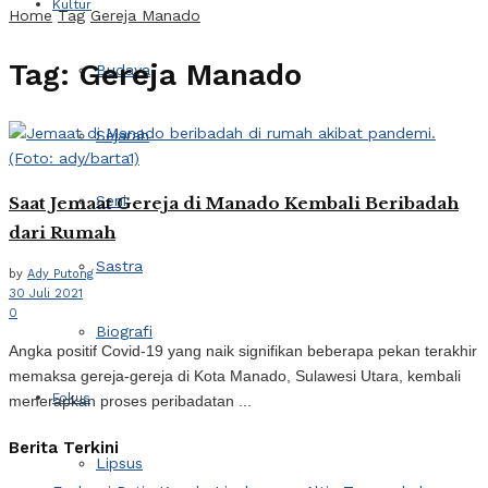
Kultur
Home
Tag
Gereja Manado
Tag:
Gereja Manado
Budaya
Sejarah
Seni
Saat Jemaat Gereja di Manado Kembali Beribadah
dari Rumah
Sastra
by
Ady Putong
30 Juli 2021
0
Biografi
Angka positif Covid-19 yang naik signifikan beberapa pekan terakhir
memaksa gereja-gereja di Kota Manado, Sulawesi Utara, kembali
Fokus
menerapkan proses peribadatan ...
Berita Terkini
Lipsus