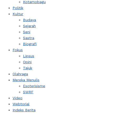
Kotamobagu
Politik
Kultur
Budaya
Sejarah
Seni
Sastra
Biografi
Fokus
Lipsus
Opini
Tajuk
Olahraga
Mereka Menulis
Esoterisisme
SWRF
Video
Webtorial
Indeks Berita