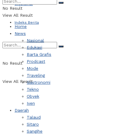
Webtorial
No Result
View All Result
Indeks Berita
Home
News
Nasional
Edukasi
Barta Grafis
Prodcast
No Result
Mode
Traveling
View All Result
Gastronomi
Tekno
Obyek
Iven
Daerah
Talaud
Sitaro
Sangihe