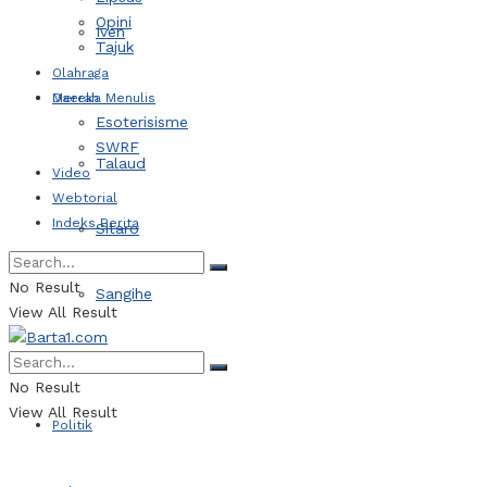
Opini
Iven
Tajuk
Olahraga
Daerah
Mereka Menulis
Esoterisisme
SWRF
Talaud
Video
Webtorial
Indeks Berita
Sitaro
No Result
Sangihe
View All Result
Kotamobagu
No Result
View All Result
Politik