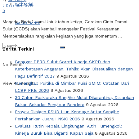
Webtorial
5 Desember 2018
0
Manado, Barta1.com-Untuk tahun ketiga, Gerakan Cinta Damai
Indeks Berita
Sulut (GCDS) akan kembali menggelar Festival Keragaman.
Mempersiapkan rangkaian kegiatan yang juga momentum ...
Berita Terkini
Banggar DPRD Sulut Soroti Kinerja SKPD dan
No Result
Keterbatasan Anggaran, Tahlis: Akan Disesuaikan dengan
Pagu Definitif 2027
9 Agustus 2026
Menangkap Puitika di Mimbar Puisi GMIM: Catatan Dari
View All Result
LCBP PKB 2026
9 Agustus 2026
30 Calon Paskibraka Sangihe Mulai Dikarantina, Disiapkan
Bukan Sekadar Pengibar Bendera
9 Agustus 2026
Proyek Oksigen RSUD Liun Kendage Antar Sangihe
Pertahankan Juara I NSIC 2026
9 Agustus 2026
Evaluasi Rutin Kepala Lingkungan, Altin Tumengkol:
Kinerja Buruk Bisa Diganti Kapan Saja
8 Agustus 2026