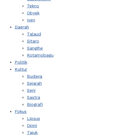
Tekno
Obyek
Iven
Daerah
Talaud
Sitaro
Sangihe
Kotamobagu
Politik
Kultur
Budaya
Sejarah
Seni
Sastra
Biografi
Fokus
Lipsus
Opini
Tajuk