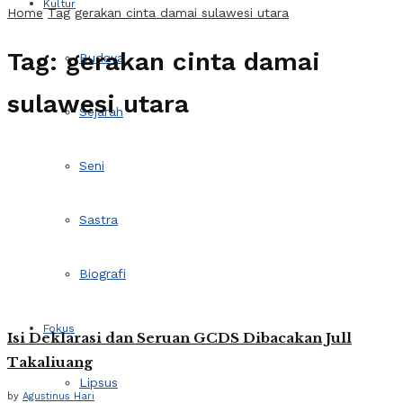
Kultur
Home
Tag
gerakan cinta damai sulawesi utara
Tag:
gerakan cinta damai
Budaya
sulawesi utara
Sejarah
Seni
Sastra
Biografi
Fokus
Isi Deklarasi dan Seruan GCDS Dibacakan Jull
Takaliuang
Lipsus
by
Agustinus Hari