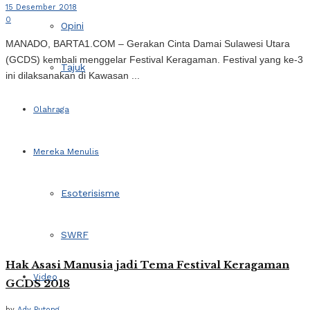
15 Desember 2018
0
Opini
MANADO, BARTA1.COM – Gerakan Cinta Damai Sulawesi Utara
(GCDS) kembali menggelar Festival Keragaman. Festival yang ke-3
Tajuk
ini dilaksanakan di Kawasan ...
Olahraga
Mereka Menulis
Esoterisisme
SWRF
Hak Asasi Manusia jadi Tema Festival Keragaman
Video
GCDS 2018
by
Ady Putong