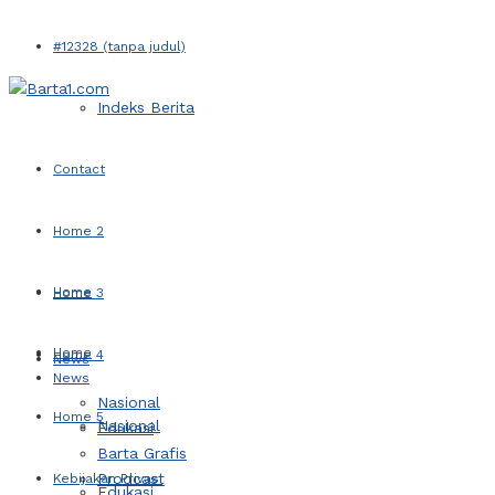
#12328 (tanpa judul)
Indeks Berita
Contact
Home 2
Home
Home 3
Home
Home 4
News
News
Nasional
Home 5
Nasional
Edukasi
Barta Grafis
Prodcast
Kebijakan Privasi
Edukasi