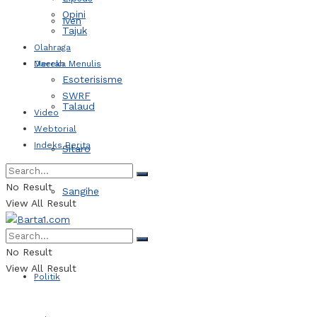
Opini
Iven
Tajuk
Olahraga
Daerah
Mereka Menulis
Esoterisisme
SWRF
Talaud
Video
Webtorial
Indeks Berita
Sitaro
No Result
Sangihe
View All Result
Kotamobagu
No Result
View All Result
Politik