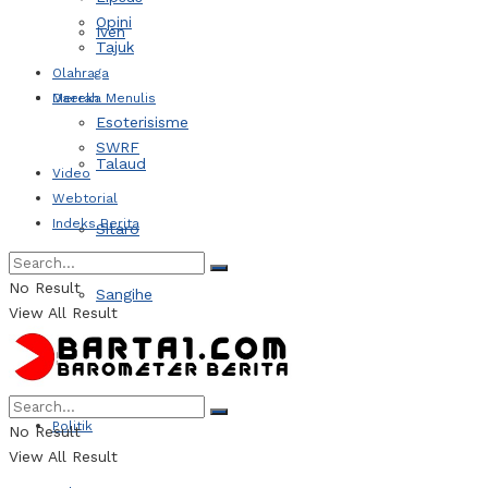
Opini
Iven
Tajuk
Olahraga
Daerah
Mereka Menulis
Esoterisisme
SWRF
Talaud
Video
Webtorial
Indeks Berita
Sitaro
No Result
Sangihe
View All Result
Kotamobagu
Politik
No Result
View All Result