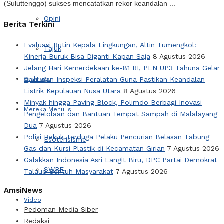
(Suluttenggo) sukses mencatatkan rekor keandalan ...
Opini
Berita Terkini
Evaluasi Rutin Kepala Lingkungan, Altin Tumengkol:
Tajuk
Kinerja Buruk Bisa Diganti Kapan Saja
8 Agustus 2026
Jelang Hari Kemerdekaan ke-81 RI, PLN UP3 Tahuna Gelar
Apel dan Inspeksi Peralatan Guna Pastikan Keandalan
Olahraga
Listrik Kepulauan Nusa Utara
8 Agustus 2026
Minyak hingga Paving Block, Polimdo Berbagi Inovasi
Mereka Menulis
Pengelolaan dan Bantuan Tempat Sampah di Malalayang
Dua
7 Agustus 2026
Polisi Bekuk Terduga Pelaku Pencurian Belasan Tabung
Esoterisisme
Gas dan Kursi Plastik di Kecamatan Girian
7 Agustus 2026
Galakkan Indonesia Asri Langit Biru, DPC Partai Demokrat
SWRF
Talaud Sentuh Masyarakat
7 Agustus 2026
AmsiNews
Video
Pedoman Media Siber
Redaksi