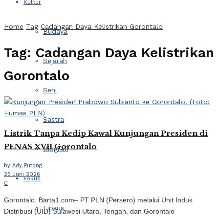
Kultur
Home
Tag
Cadangan Daya Kelistrikan Gorontalo
Budaya
Tag:
Cadangan Daya Kelistrikan
Sejarah
Gorontalo
Seni
Sastra
Listrik Tanpa Kedip Kawal Kunjungan Presiden di
PENAS XVII Gorontalo
Biografi
by
Ady Putong
25 Juni 2026
Fokus
0
Gorontalo, Barta1.com– PT PLN (Persero) melalui Unit Induk
Lipsus
Distribusi (UID) Sulawesi Utara, Tengah, dan Gorontalo