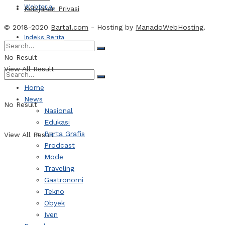
Webtorial
Kebijakan Privasi
© 2018-2020
Barta1.com
- Hosting by
ManadoWebHosting
.
Indeks Berita
No Result
View All Result
Home
News
No Result
Nasional
Edukasi
Barta Grafis
View All Result
Prodcast
Mode
Traveling
Gastronomi
Tekno
Obyek
Iven