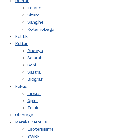
Daerah
Talaud
Sitaro
Sangihe
Kotamobagu
Politik
Kultur
Budaya
Sejarah
Seni
Sastra
Biografi
Fokus
Lipsus
Opini
Tajuk
Olahraga
Mereka Menulis
Esoterisisme
SWRF