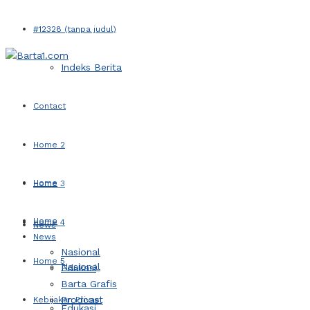
#12328 (tanpa judul)
Indeks Berita
Contact
Home 2
Home
Home 3
Home
Home 4
News
News
Nasional
Home 5
Nasional
Edukasi
Barta Grafis
Prodcast
Kebijakan Privasi
Edukasi