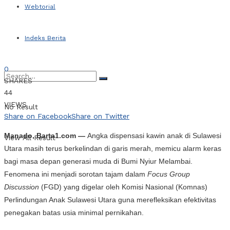
Webtorial
Indeks Berita
0
SHARES
44
VIEWS
No Result
Share on Facebook
Share on Twitter
Manado, Barta1.com —
Angka dispensasi kawin anak di Sulawesi
View All Result
Utara masih terus berkelindan di garis merah, memicu alarm keras
bagi masa depan generasi muda di Bumi Nyiur Melambai.
Fenomena ini menjadi sorotan tajam dalam
Focus Group
Discussion
(FGD) yang digelar oleh Komisi Nasional (Komnas)
Perlindungan Anak Sulawesi Utara guna merefleksikan efektivitas
penegakan batas usia minimal pernikahan.