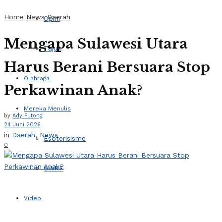
Home
News
Daerah
Opini
Mengapa Sulawesi Utara
Tajuk
Harus Berani Bersuara Stop
Olahraga
Perkawinan Anak?
Mereka Menulis
by
Ady Putong
24 Juni 2026
in
Daerah
,
News
Esoterisisme
0
SWRF
Video