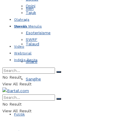
Opini
Iven
Tajuk
Olahraga
Daerah
Mereka Menulis
Esoterisisme
SWRF
Talaud
Video
Webtorial
Indeks Berita
Sitaro
No Result
Sangihe
View All Result
Kotamobagu
No Result
View All Result
Politik