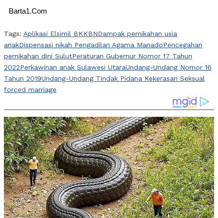
Barta1.Com
Tags:
Aplikasi Elsimil BKKBN
Dampak pernikahan usia
anak
Dispensasi nikah Pengadilan Agama Manado
Pencegahan
pernikahan dini Sulut
Peraturan Gubernur Nomor 17 Tahun
2022
Perkawinan anak Sulawesi Utara
Undang-Undang Nomor 16
Tahun 2019
Undang-Undang Tindak Pidana Kekerasan Seksual
forced marriage