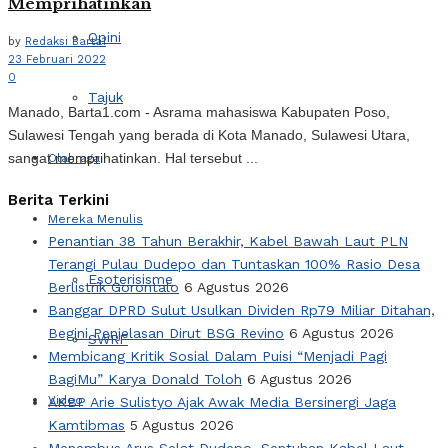
Memprihatinkan
Opini
by
Redaksi Barta1
23 Februari 2022
0
Tajuk
Manado, Barta1.com - Asrama mahasiswa Kabupaten Poso,
Sulawesi Tengah yang berada di Kota Manado, Sulawesi Utara,
sangat memprihatinkan. Hal tersebut ...
Olahraga
Berita Terkini
Mereka Menulis
Penantian 38 Tahun Berakhir, Kabel Bawah Laut PLN
Terangi Pulau Dudepo dan Tuntaskan 100% Rasio Desa
Esoterisisme
Berlistrik Gorontalo
6 Agustus 2026
Banggar DPRD Sulut Usulkan Dividen Rp79 Miliar Ditahan,
Begini Penjelasan Dirut BSG Revino
6 Agustus 2026
SWRF
Membicang Kritik Sosial Dalam Puisi “Menjadi Pagi
BagiMu” Karya Donald Toloh
6 Agustus 2026
Video
AKBP Arie Sulistyo Ajak Awak Media Bersinergi Jaga
Kamtibmas
5 Agustus 2026
Menembus Arus Selat Dudepo, Sentuhan Kabel Laut