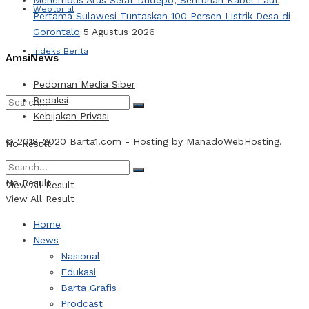
Webtorial
Pertama Sulawesi Tuntaskan 100 Persen Listrik Desa di
Gorontalo
5 Agustus 2026
Indeks Berita
AmsiNews
Pedoman Media Siber
Redaksi
Kebijakan Privasi
© 2018-2020
Barta1.com
- Hosting by
ManadoWebHosting
.
No Result
No Result
View All Result
View All Result
Home
News
Nasional
Edukasi
Barta Grafis
Prodcast