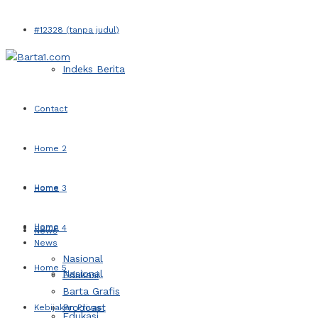
#12328 (tanpa judul)
Indeks Berita
Contact
Home 2
Home
Home 3
Home
Home 4
News
News
Nasional
Home 5
Nasional
Edukasi
Barta Grafis
Prodcast
Kebijakan Privasi
Edukasi