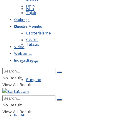
Opini
Iven
Tajuk
Olahraga
Daerah
Mereka Menulis
Esoterisisme
SWRF
Talaud
Video
Webtorial
Indeks Berita
Sitaro
No Result
Sangihe
View All Result
Kotamobagu
No Result
View All Result
Politik