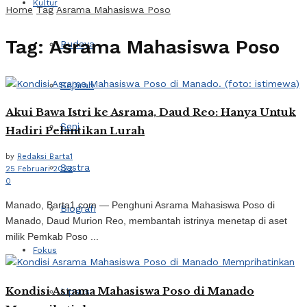
Kultur
Home
Tag
Asrama Mahasiswa Poso
Tag:
Asrama Mahasiswa Poso
Budaya
Sejarah
Akui Bawa Istri ke Asrama, Daud Reo: Hanya Untuk
Seni
Hadiri Pelantikan Lurah
by
Redaksi Barta1
Sastra
25 Februari 2022
0
Manado, Barta1.com — Penghuni Asrama Mahasiswa Poso di
Biografi
Manado, Daud Murion Reo, membantah istrinya menetap di aset
milik Pemkab Poso ...
Fokus
Kondisi Asrama Mahasiswa Poso di Manado
Lipsus