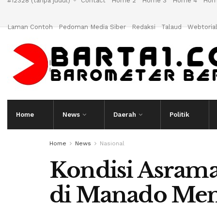
#12328 (tanpa judul)
Contact
Home 2
Home 3
Home 4
Hom
Laman Contoh
Pedoman Media Siber
Redaksi
Talaud
Webtoria
Home
News
Daerah
Politik
Home
News
Nasional
Kondisi Asram
di Manado Me