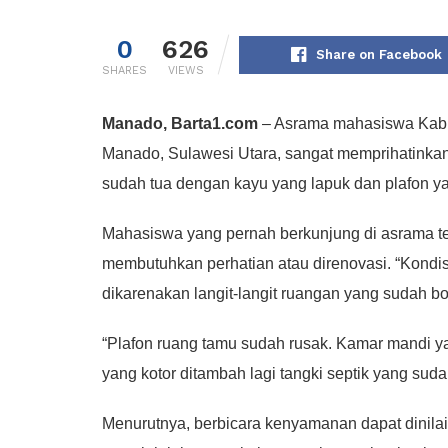
0
626
Share on Facebook
SHARES
VIEWS
Manado, Barta1.com
– Asrama mahasiswa Kabu
Manado, Sulawesi Utara, sangat memprihatinkan.
sudah tua dengan kayu yang lapuk dan plafon y
Mahasiswa yang pernah berkunjung di asrama t
membutuhkan perhatian atau direnovasi. “Kondi
dikarenakan langit-langit ruangan yang sudah b
“Plafon ruang tamu sudah rusak. Kamar mandi yan
yang kotor ditambah lagi tangki septik yang suda
Menurutnya, berbicara kenyamanan dapat dinilai