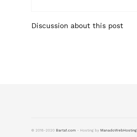
Discussion about this post
© 2018-2020
Barta1.com
- Hosting by
ManadoWebHosting