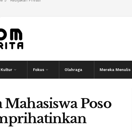
e 5
Kebijakan Privasi
l
Kultur
Fokus
Olahraga
Mereka Menulis
a Mahasiswa Poso
mprihatinkan