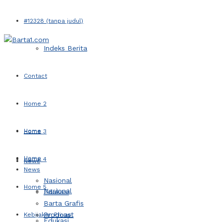
#12328 (tanpa judul)
Indeks Berita
Contact
Home 2
Home
Home 3
Home
Home 4
News
News
Nasional
Home 5
Nasional
Edukasi
Barta Grafis
Prodcast
Kebijakan Privasi
Edukasi