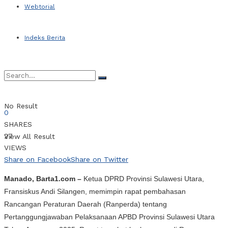
Webtorial
Indeks Berita
No Result
0
SHARES
27
View All Result
VIEWS
Share on Facebook
Share on Twitter
Manado, Barta1.com –
Ketua DPRD Provinsi Sulawesi Utara,
Fransiskus Andi Silangen, memimpin rapat pembahasan
Rancangan Peraturan Daerah (Ranperda) tentang
Pertanggungjawaban Pelaksanaan APBD Provinsi Sulawesi Utara