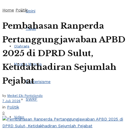
Home
Politik
Opini
Pembahasan Ranperda
Tajuk
Pertanggungjawaban APBD
Olahraga
2025 di DPRD Sulut,
Ketidakhadiran Sejumlah
Mereka Menulis
Pejabat
Esoterisisme
by
Meikel Eki Pontolondo
SWRF
7 Juli 2026
in
Politik
0
Video