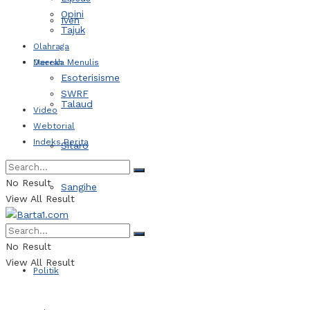
Opini
Iven
Tajuk
Olahraga
Daerah
Mereka Menulis
Esoterisisme
SWRF
Talaud
Video
Webtorial
Indeks Berita
Sitaro
No Result
Sangihe
View All Result
Kotamobagu
No Result
View All Result
Politik