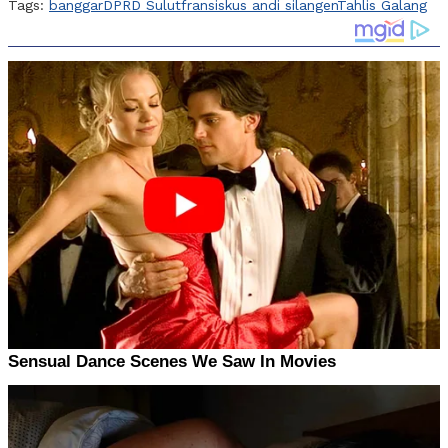
Tags:
banggar
DPRD Sulut
fransiskus andi silangen
Tahlis Galang