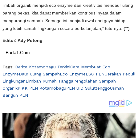
limbah organik menjadi eco enzyme dan kreativitas mendaur ulang
barang bekas, kita dapat memberikan kontribusi nyata dalam
mengurangi sampah. Semoga ini menjadi awal dari gaya hidup
yang lebih ramah lingkungan secara berkelanjutan,” tuturnya.
(**)
Editor: Ady Putong
Barta1.Com
Tags:
Berita Kotamobagu Terkini
Cara Membuat Eco
Enzyme
Daur Ulang Sampah
Eco Enzyme
ESG PLN
Gerakan Peduli
Lingkungan
Limbah Rumah Tangga
Pengolahan Sampah
Organik
PIKK PLN Kotamobagu
PLN UID Suluttenggo
Usman
Bangun PLN