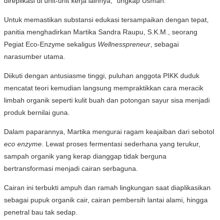
direplikasi di unit-unit kerja lainnya,” ungkap Usman.
Untuk memastikan substansi edukasi tersampaikan dengan tepat,
panitia menghadirkan Martika Sandra Raupu, S.K.M., seorang
Pegiat Eco-Enzyme sekaligus
Wellnesspreneur
, sebagai
narasumber utama.
Diikuti dengan antusiasme tinggi, puluhan anggota PIKK duduk
mencatat teori kemudian langsung mempraktikkan cara meracik
limbah organik seperti kulit buah dan potongan sayur sisa menjadi
produk bernilai guna.
Dalam paparannya, Martika mengurai ragam keajaiban dari sebotol
eco enzyme
. Lewat proses fermentasi sederhana yang terukur,
sampah organik yang kerap dianggap tidak berguna
bertransformasi menjadi cairan serbaguna.
Cairan ini terbukti ampuh dan ramah lingkungan saat diaplikasikan
sebagai pupuk organik cair, cairan pembersih lantai alami, hingga
penetral bau tak sedap.