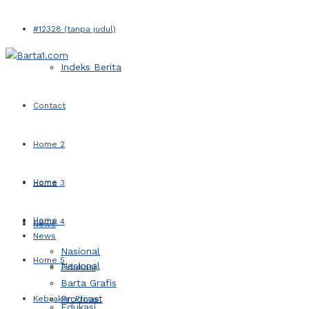
#12328 (tanpa judul)
Indeks Berita
Contact
Home 2
Home
Home 3
Home
Home 4
News
News
Nasional
Home 5
Nasional
Edukasi
Barta Grafis
Prodcast
Kebijakan Privasi
Edukasi