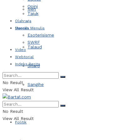
Opini
Iven
Tajuk
Olahraga
Daerah
Mereka Menulis
Esoterisisme
SWRF
Talaud
Video
Webtorial
Indeks Berita
Sitaro
No Result
Sangihe
View All Result
Kotamobagu
No Result
View All Result
Politik