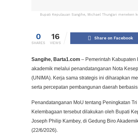
Bupati Kepulauan Sangihe, Michael Thungari meneken 
0
16
Share on Facebook
SHARES
VIEWS
Sangihe, Barta1.com
– Pemerintah Kabupaten 
akademik melalui penandatanganan Nota Kese
(UNIMA). Kerja sama strategis ini diharapkan 
serta percepatan pembangunan daerah berbasis 
Penandatanganan MoU tentang Peningkatan Tr
Kelembagaan tersebut dilakukan oleh Bupati Ke
Joseph Philip Kambey, di Gedung Biro Akadem
(22/6/2026).