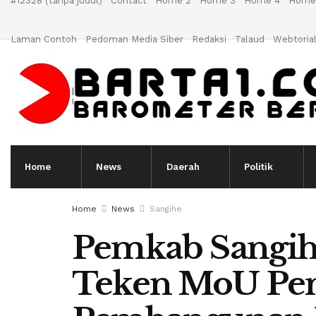
#12328 (tanpa judul)
Contact
Home 2
Home 3
Home 4
Home
Laman Contoh
Pedoman Media Siber
Redaksi
Talaud
Webtoria
Home
News
Daerah
Politik
Home
News
Sangihe
Pemkab Sangi
Teken MoU Pe