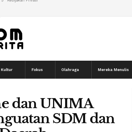
 5
Kebijakan Privasi
l
Kultur
Fokus
Olahraga
Mereka Menulis
he dan UNIMA
nguatan SDM dan