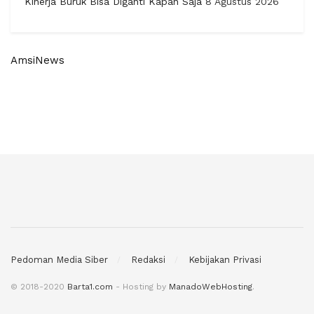
Kinerja Buruk Bisa Diganti Kapan Saja
8 Agustus 2026
AmsiNews
Pedoman Media Siber
Redaksi
Kebijakan Privasi
© 2018-2020
Barta1.com
- Hosting by
ManadoWebHosting
.